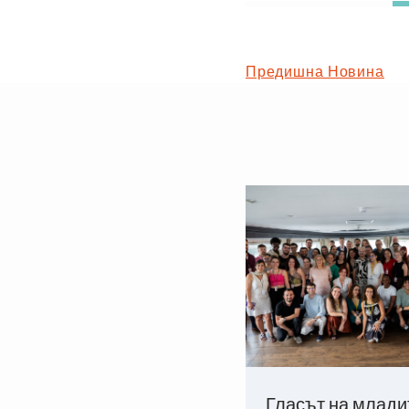
Предишна Новина
Гласът на млади