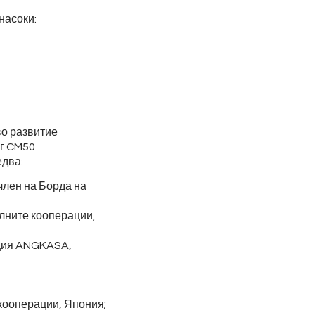
насоки:
во развитие
ъг CM50
едва:
член на Борда на
лните кооперации,
ция ANGKASA,
кооперации, Япония;