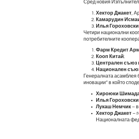
Сред новия Изпълнителе
Хектор Джакет
, А
Камарудин Исма
Илья Гороховски
Четири национални кооп
потребителните коопер
Фарм Кредит Ар
Кооп Китай
;
Централен съюз 
Национален съюз
Генералната асамблея б
иновации“ в който споде
Хироюки Шимад
Илья Гороховски
Лукаш Немчик
– в
Хектор Джакет
– г
Националната фед