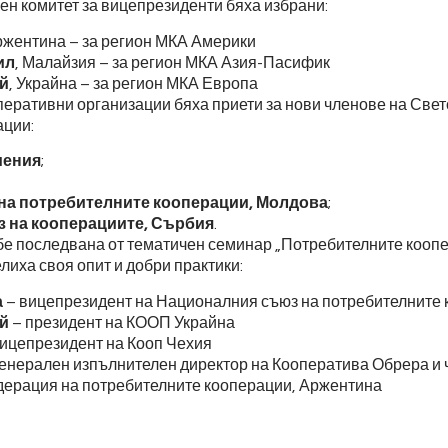
н комитет за вицепрезиденти бяха избрани:
ржентина – за регион МКА Америки
ил
, Малайзия – за регион МКА Азия-Пасифик
й
, Украйна – за регион МКА Европа
еративни организации бяха приети за нови членове на Свет
ации:
мения
;
на потребителните кооперации, Молдова
;
 на кооперациите, Сърбия
.
е последвана от тематичен семинар „Потребителните коопе
лиха своя опит и добри практики:
а
– вицепрезидент на Националния съюз на потребителните 
й
– президент на КООП Украйна
ицепрезидент на Кооп Чехия
енерален изпълнителен директор на Кооператива Обрера и 
ерация на потребителните кооперации, Аржентина