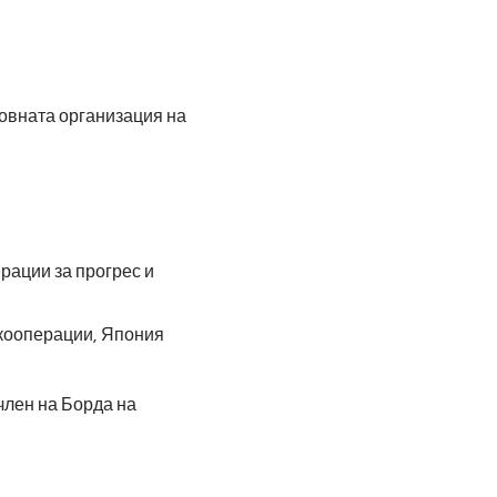
овната организация на
рации за прогрес и
кооперации, Япония
член на Борда на