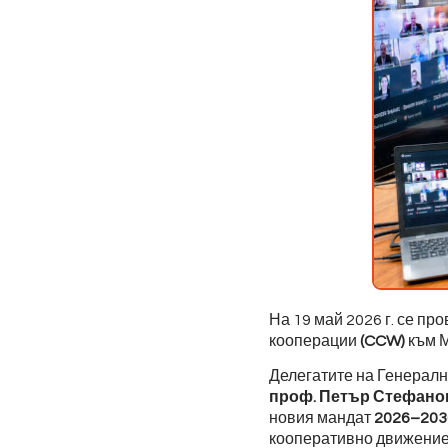
На 19 май 2026 г. се п
кооперации
(CCW)
към М
Делегатите на Генералн
проф. Петър Стефанов
новия мандат
2026–203
кооперативно движение