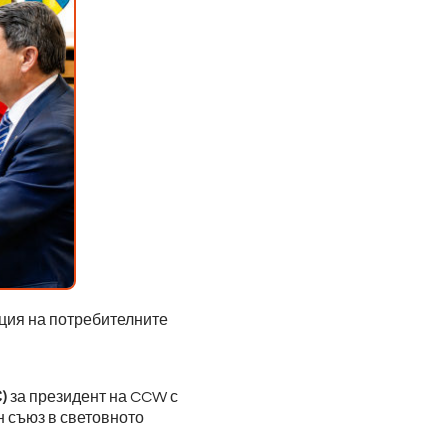
ация на потребителните
)
за президент на CCW с
 съюз в световното