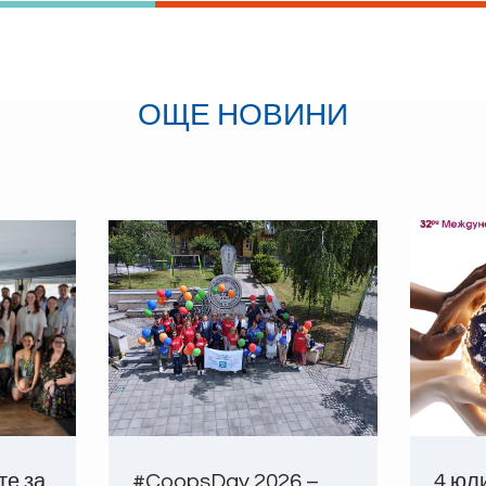
ОЩЕ НОВИНИ
те за
#CoopsDay 2026 –
4 юл