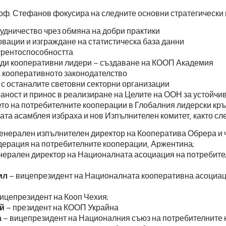
оф. Стефанов фокусира на следните основни стратегически 
удничество чрез обмяна на добри практики
вации и изграждане на статистическа база данни
рентоспособността
ади кооперативни лидери – създаване на КООП Академия
 кооперативното законодателство
с останалите световни секторни организации
ност и принос в реализиране на Целите на ООН за устойчи
то на потребителните кооперации в Глобалния лидерски кр
ата асамблея избраха и нов Изпълнителен комитет, както сл
енерален изпълнителен директор на Кооператива Обрера и 
ерация на потребителните кооперации, Аржентина;
нерален директор на Националната асоциация на потребите
ил
– вицепрезидент на Националната кооперативна асоциа
ицепрезидент на Кооп Чехия;
й
– президент на КООП Украйна
а
– вицепрезидент на Националния съюз на потребителните 