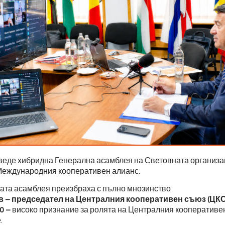
роведе хибридна Генерална асамблея на Световната организ
еждународния кооперативен алианс.
ата асамблея преизбраха с пълно мнозинство
 – председател на Централния кооперативен съюз (ЦКС
0 –
високо признание за ролята на Централния кооперативен
.