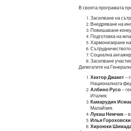
В своята програмата пр
Засилване на сътр
Внедряване на ино
Повишаване конку
Подготовка на мл
Хармонизиране на
Сътрудничеството 
Социална ангажира
Засилване участие
Делегатите на Генералн
Хектор Джакет
– г
Националната фед
Албино Русо
– ге
Италия;
Камарудин Исма
Малайзия;
Лукаш Немчик
– в
Илья Гороховски
Хироюки Шимад