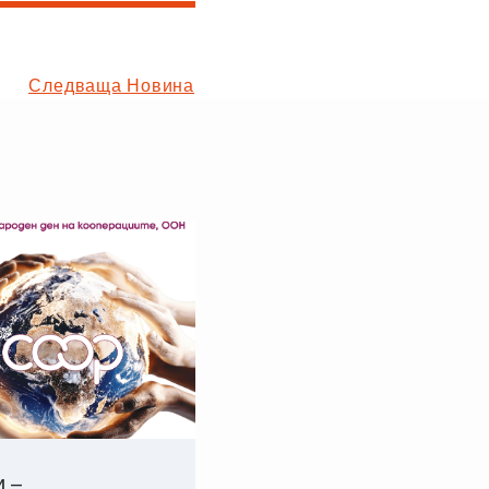
Следваща Новина
и –