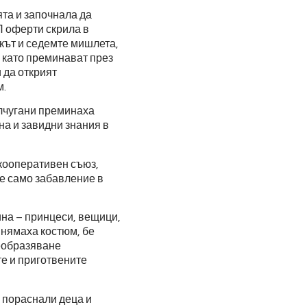
ята и започнала да
П оферти скрила в
кът и седемте мишлета,
 като преминават през
 да открият
м.
лчугани преминаха
на и завидни знания в
кооперативен съюз,
не само забавление в
ина – принцеси, вещици,
 нямаха костюм, бе
реобразяване
е и приготвените
 пораснали деца и