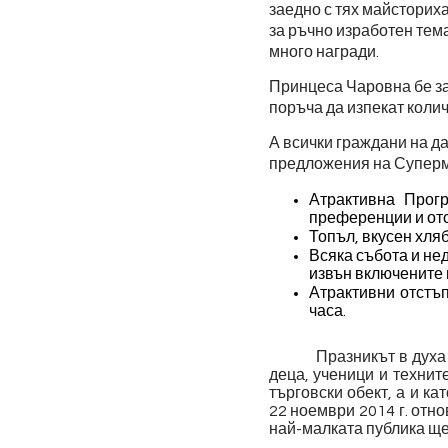
заедно с тях майсторих
за ръчно изработен тем
много награди.
Принцеса Чаровна бе за
поръча да изпекат колич
А всички граждани на д
предложения на Супер
Атрактивна Прог
преференции и отс
Топъл, вкусен хля
Всяка събота и не
извън включените в
Атрактивни отстъп
часа.
Празникът в духа
деца, ученици и технит
търговски обект, а и к
22 ноември 2014 г. отн
най-малката публика ще