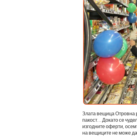
Злата вещица Отровна р
пакост… Докато се чуде
изгодните оферти, осемт
на вещиците не може да