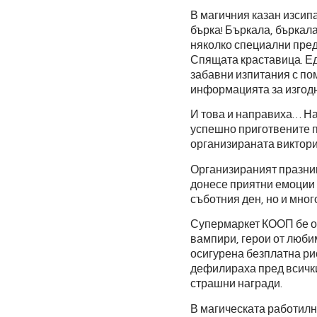
В магичния казан изсипа
бърка! Бъркала, бъркал
няколко специални пред
Спящата краставица. Ед
забавни изпитания с по
информацията за изгодни
И това и направиха… Н
успешно приготвените п
организираната виктори
Организираният празни
донесе приятни емоции н
съботния ден, но и мног
Супермаркет КООП бе ом
вампири, герои от любим
осигурена безплатна ри
дефилираха пред всички
страшни награди.
В магическата работилн