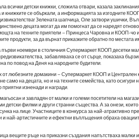
ла всички детски книжки, сложила отвари, казала заклинани
а и книжките се объркали, а информацията за изгодните КОО
извикателства! Зелената шапчица, Оле затвори ушички, Въл
инствено децата могат да им помогнат да се наредят отново
мощта на техните приятели – Принцеса Чаровна и КООП-чо и
те продукти, за да върнат приказките обратно по местата и
а първи ноември в столичния Супермаркет КООП десетки ма
редизвикателства, забавляваха се от сърце, показаха бързи
на по повод на Деня на народните будители.
к от любезните домакини – Супермаркет КООП и Централен 
е само на децата, но и на техните семейства, като осигури 
о приятни изненади и награди.
агьосан и завладян от малки и големи посетители на магаз
и детски филми и други странни същества. А за онези, които
сунка на лице. Участниците в конкурса за най-атрактивно п
 и най-артистичните и ефектни въплъщения обраха овациит
ица вещите ръце на приказни създания напътстваха малки и