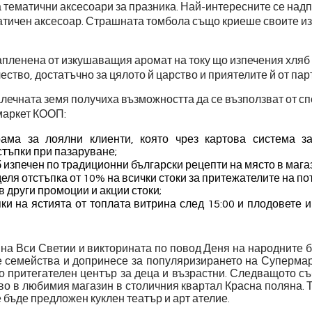
а тематични аксесоари за празника. Най-интересните се над
атичен аксесоар. Страшната томбола също криеше своите и
пленена от изкушаващия аромат на току що изпечения хляб
ество, достатъчно за цялото й царство и приятелите й от па
алечната земя получиха
възможността да се възползват от с
маркет КООП:
рама за лоялни клиенти, която чрез картова система з
тъпки при пазаруване;
б изпечен по традиционни български рецепти на място в мага
деля отстъпка от 10% на всички стоки за притежателите на п
 други промоции и акции стоки;
ки на ястията от топлата витрина след 15:00 и плодовете и
 на Вси Светии и викторината по повод Деня на народните 
е семейства и допринесе за популяризирането на Суперма
ато притегателен център за деца и възрастни. Следващото с
ово в любимия магазин в столичния квартал Красна поляна. 
 бъде предложен куклен театър и арт ателие.