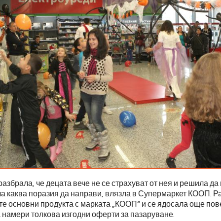
азбрала, че децата вече не се страхуват от нея и решила да
ла каква поразия да направи, влязла в Супермаркет КООП. 
е основни продукта с марката „КООП“ и се ядосала още пове
 намери толкова изгодни оферти за пазаруване.