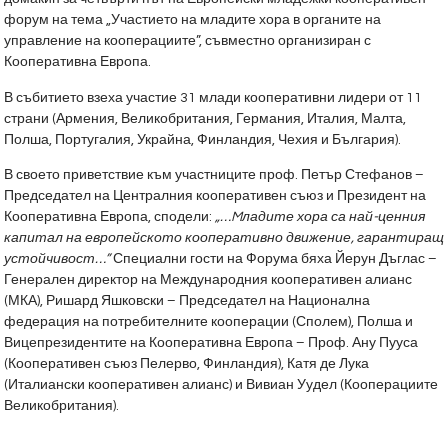
форум на тема „Участието на младите хора в органите на
управление на кооперациите”, съвместно организиран с
Кооперативна Европа.
В събитието взеха участие 31 млади кооперативни лидери от 11
страни (Армения, Великобритания, Германия, Италия, Малта,
Полша, Португалия, Украйна, Финландия, Чехия и България).
В своето приветствие към участниците проф. Петър Стефанов –
Председател на Централния кооперативен съюз и Президент на
Кооперативна Европа, сподели:
„…Mладите хора са най-ценния
капитал на европейското кооперативно движение, гарантиращ
устойчивост…”
Специални гости на Форума бяха Йерун Дъглас –
Генерален директор на Международния кооперативен алианс
(МКА), Ришард Яшковски – Председател на Национална
федерация на потребителните кооперации (Сполем), Полша и
Вицепрезидентите на Кооперативна Европа – Проф. Ану Пууса
(Кооперативен съюз Пелерво, Финландия), Катя де Лука
(Италиански кооперативен алианс) и Вивиан Уудел (Кооперациите
Великобритания).