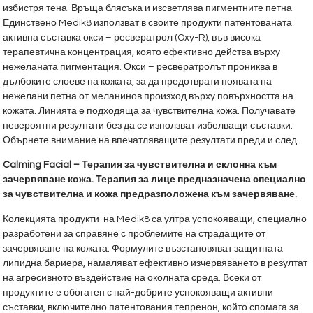
избистря тена. Връща блясъка и изсветлява пигментните петна.
Единствено Medik8 използват в своите продукти патентованата
активна съставка окси – ресвератрол (Oxy-R), във висока
терапевтична концентрация, която ефективно действа върху
нежеланата пигментация. Окси – ресвератролът прониква в
дълбоките слоеве на кожата, за да предотврати появата на
нежелани петна от меланинов произход върху повърхността на
кожата. Линията е подходяща за чувствителна кожа. Получавате
невероятни резултати без да се използват избелващи съставки.
Обърнете внимание на впечатляващите резултати преди и след.
Calming Facial – Терапия за чувствителна и склонна към
зачервяване кожа. Терапия за лице предназначена специално
за чувствителна и кожа предразположена към зачервяване.
Колекцията продукти на Medik8 са ултра успокояващи, специално
разработени за справяне с проблемите на страдащите от
зачервяване на кожата. Формулите възстановяват защитната
липидна бариера, намаляват ефективно изчервяването в резултат
на агресивното въздействие на околната среда. Всеки от
продуктите е обогатен с най-добрите успокояващи активни
съставки, включително патентования тепренон, който спомага за