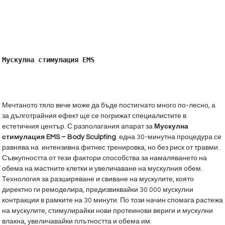
Мускулна стимулация 
EMS
Мечтаното тяло вече може да бъде постигнато много по-лесно, а
за дълготрайния ефект ще се погрижат специалистите в
естетичния център. С разполагания апарат за
Мускулна
стимулация EMS – Body Sculpting
една 30-минутна процедура се
равнява на интензивна фитнес тренировка, но без риск от травми.
Съвкупността от тези фактори способства за намаляването на
обема на мастните клетки и увеличаване на мускулния обем.
Технология за разширяване и свиване на мускулите, която
директно ги ремоделира, предизвиквайки 30 000 мускулни
контракции в рамките на 30 минути. По този начин спомага растежа
на мускулите, стимулирайки нови протеинови вериги и мускулни
влакна, увеличавайки плътността и обема им.