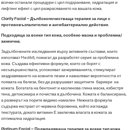
всички останали процедури с цел подхранване, хидратация и
лифтинг ефект с цел разкрасяването на вашата кожа.
Clarity Facial – Дълбокопочистваща терапия за лице с
противовъзпалително и антибактериално действие.
Подходяща за всеки тип кожа, особено мазна и проблемна/
акнеична.
Задълбочените изследвания върху активните съставки, които
използват Medik8, помагат да разработят серия за проблемна
кожа. Създава ефективни формули, които се борят с
несъвършенствата, успокояват зачервяванията, стимулират
заздравяването на кожните лезии и намаляват вероятността от
появата на белези, без да разрушават защитните бариери на
кожата. Богатата на бентонит и каолинова глина маска, избистря
тена, детоксикира и почиства в дълбочина. Кожата е балансирана,
а размерът на порите видимо намален. Нежната формула
съдържа екстракт от червена боровинка, който изглажда
текстурата, докато витамин Е заключва влагата в кожата за
оптимална хидратация.
Platinum Facial – Подмладяваща терапия за всеки тип кожа,