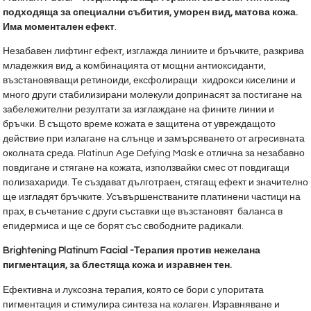
подходяща за специални събития, уморен вид, матова кожа.
Има моментален ефект
.
Незабавен лифтинг ефект, изглажда линиите и бръчките, разкрива
младежкия вид, а комбинацията от мощни антиоксиданти,
възстановяващи ретиноиди, ексфолиращи хидрокси киселини и
много други стабилизирани молекули допринасят за постигане на
забележителни резултати за изглаждане на фините линии и
бръчки. В същото време кожата е защитена от увреждащото
действие при излагане на слънце и замърсяването от агресивната
околната среда. Platinun Age Defying Mask е отлична за незабавно
повдигане и стягане на кожата, използвайки смес от повдигащи
полизахариди. Те създават дълготраен, стягащ ефект и значително
ще изгладят бръчките. Усъвършенстваните платинени частици на
прах, в съчетание с други съставки ще възстановят баланса в
епидермиса и ще се борят със свободните радикали.
Brightening Platinum Facial -Терапия против нежелана
пигментация, за блестяща кожа и изравнен тен.
Ефективна и луксозна терапия, която се бори с упоритата
пигментация и стимулира синтеза на колаген. Изравняване и