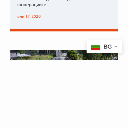
кооперациите
юли 17, 2026
BG
#CoopsDay 2026 – Кооперациите подкрепят
световния мир