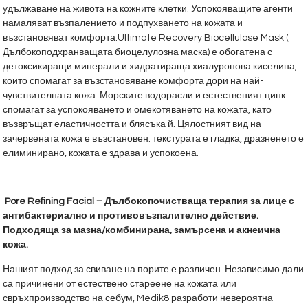
удължаване на живота на кожните клетки. Успокояващите агенти
намаляват възпалението и подпухването на кожата и
възстановяват комфорта.Ultimate Recovery Biocellulose Mask (
Дълбокоподхранващата биоцелулозна маска) е обогатена с
детоксикиращи минерали и хидратираща хиалуронова киселина,
които спомагат за възстановяване комфорта дори на най-
чувствителната кожа. Морските водорасли и естественият цинк
спомагат за успокояването и омекотяването на кожата, като
възвръщат еластичността и блясъка й. Цялостният вид на
зачервената кожа е възстановен: текстурата е гладка, дразненето е
елиминирано, кожата е здрава и успокоена.
Pore Refining Facial – Дълбокопочистваща терапия за лице с
антибактериално и противовъзпалително действие.
Подходяща за мазна/комбинирана, замърсена и акнеична
кожа.
Нашият подход за свиване на порите е различен. Независимо дали
са причинени от естествено стареене на кожата или
свръхпроизводство на себум, Medik8 разработи невероятна