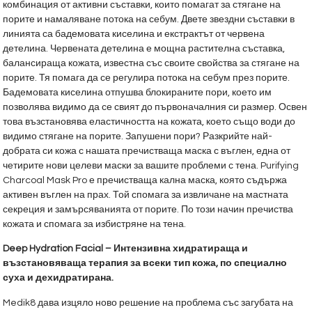
комбинация от активни съставки, които помагат за стягане на
порите и намаляване потока на себум. Двете звездни съставки в
линията са бадемовата киселина и екстрактът от червена
детелина. Червената детелина е мощна растителна съставка,
балансираща кожата, известна със своите свойства за стягане на
порите. Тя помага да се регулира потока на себум през порите.
Бадемовата киселина отпушва блокираните пори, което им
позволява видимо да се свият до първоначалния си размер. Освен
това възстановява еластичността на кожата, което също води до
видимо стягане на порите. Запушени пори? Разкрийте най-
добрата си кожа с нашата пречистваща маска с въглен, една от
четирите нови целеви маски за вашите проблеми с тена. Purifying
Charcoal Mask Pro е пречистваща кална маска, която съдържа
активен въглен на прах. Той спомага за извличане на мастната
секреция и замърсяванията от порите. По този начин пречиства
кожата и спомага за избистряне на тена.
Deep Hydration Facial – Интензивна хидратираща и
възстановяваща терапия за всеки тип кожа, по специално
суха и дехидратирана.
Medik8 дава изцяло ново решение на проблема със загубата на