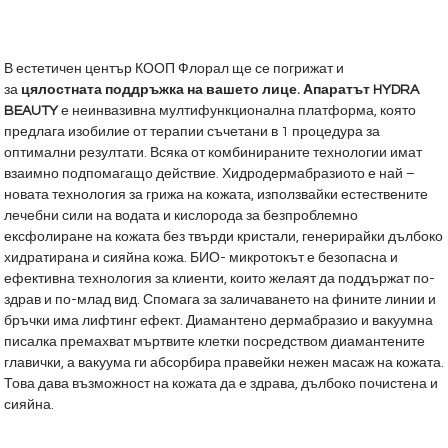
В естетичен център КООП Флорал ще се погрижат и
за
цялостната поддръжка на вашето лице.
Апаратът HYDRA
BEAUTY
е неинвазивна мултифункционална платформа, която
предлага изобилие от терапии съчетани в 1 процедура за
оптимални резултати. Всяка от комбинираните технологии имат
взаимно подпомагащо действие. Хидродермабразиото е най –
новата технология за грижа на кожата, използвайки естествените
лечебни сили на водата и кислорода за безпроблемно
ексфолиране на кожата без твърди кристали, генерирайки дълбоко
хидратирана и сияйна кожа. БИО- микротокът е безопасна и
ефективна технология за клиенти, които желаят да поддържат по-
здрав и по-млад вид. Спомага за заличаването на фините линии и
бръчки има лифтинг ефект. Диамантено дермабразио и вакуумна
писалка премахват мъртвите клетки посредством диамантените
главички, а вакуума ги абсорбира правейки нежен масаж на кожата.
Това дава възможност на кожата да е здрава, дълбоко почистена и
сияйна.