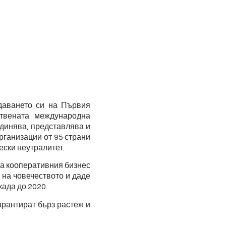
даването си на Първия
ствената международна
единява, представлява и
рганизации от 95 страни
ески неутралитет.
а кооперативния бизнес
 на човечеството и даде
ада до 2020.
арантират бърз растеж и