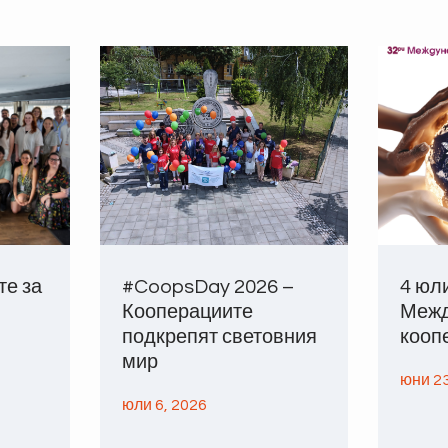
те за
#CoopsDay 2026 –
4 юл
Кооперациите
Межд
подкрепят световния
кооп
мир
юни 23
юли 6, 2026