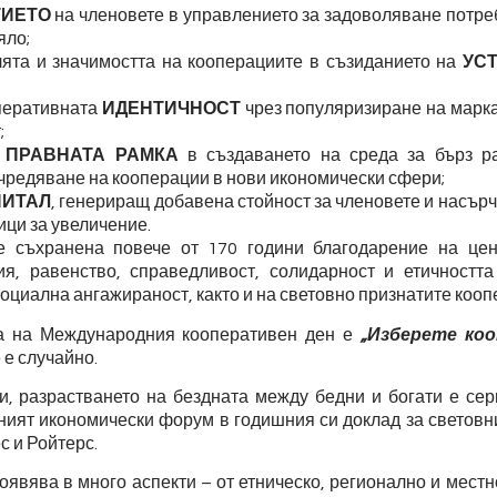
ТИЕТО
на членовете в управлението за задоволяване потре
яло;
ята и значимостта на кооперациите в съзиданието на
УС
перативната
ИДЕНТИЧНОСТ
чрез популяризиране на марк
;
е
ПРАВНАТА РАМКА
в създаването на среда за бърз р
чредяване на кооперации в нови икономически сфери;
ПИТАЛ
, генериращ добавена стойност за членовете и насър
ци за увеличение.
е съхранена повече от 170 години благодарение на цен
ия, равенство, справедливост, солидарност и етичностт
социална ангажираност, както и на световно признатите коо
та на Международния кооперативен ден е
„Изберете коо
 е случайно.
, разрастването на бездната между бедни и богати е сер
ият икономически форум в годишния си доклад за световни
с и Ройтерс.
явява в много аспекти – от етническо, регионално и местн