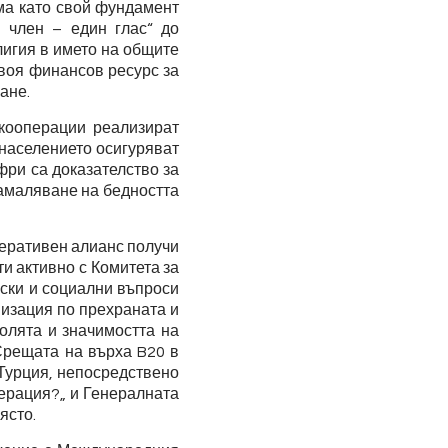
ема като свой фундамент
 член – един глас“ до
лигия в името на общите
своя финансов ресурс за
ане.
 кооперации реализират
 населението осигуряват
фри са доказателство за
намаляване на бедността
перативен алианс получи
и активно с Комитета за
ски и социални въпроси
изация по прехраната и
ролята и значимостта на
 Срещата на върха B20 в
 Турция, непосредствено
перация?„ и Генералната
ясто.