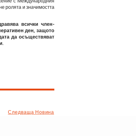
жение с Международния
не ролята и значимостта
равява всички член-
еративен ден, защото
одата да осъществяват
и.
Следваща Новина