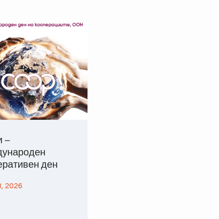
и –
ународен
еративен ден
, 2026