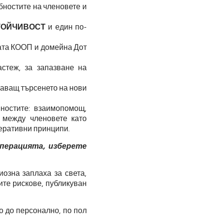
бностите на членовете и
ТОЙЧИВОСТ
и един по-
ата КООП и домейна Дот
астеж, за запазване на
чаващ търсенето на нови
ностите: взаимопомощ,
а между членовете като
перативни принципи.
перацията, изберете
иозна заплаха за света,
те рискове, публикуван
о до персонално, по пол