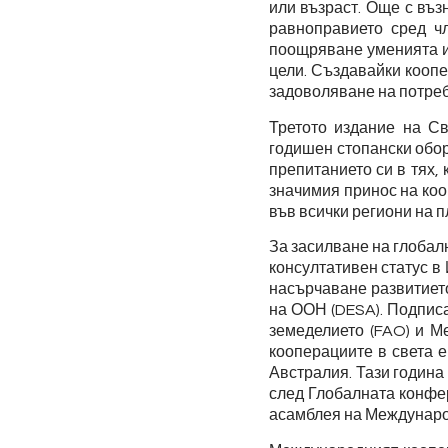
или възраст. Още с въз
равноправието сред ч
поощряване уменията и 
цели. Създавайки коопе
задоволяване на потреб
Третото издание на Св
годишен стопански обор
препитанието си в тях,
значимия принос на коо
във всички региони на п
За засилване на глобал
консултативен статус в
насърчаване развитиет
на ООН (DESA). Подпис
земеделието (FAO) и Ме
кооперациите в света е
Австралия. Тази година
след Глобалната конфер
асамблея на Междунаро