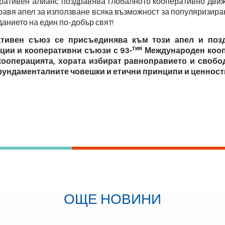
ративен алианс поздравява глобалното кооперативно дви
равя апел за използване всяка възможност за популяризира
анието на един по-добър свят!
ативен съюз се присъединява към този апел и позд
тия
ации и кооперативни съюзи с
93-
Международен кооп
кооперацията, хората избират равноправието и своб
 фундаменталните човешки и етични принципи и ценност
ОЩЕ НОВИНИ