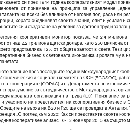
никването си през 1844 година кооперативният модел при
леновете от приемане на принципа за управление „един
таланта на всеки без влияние от неговия пол, раса или ре
рации, хората обединяват своите знания, опит и усилия и 
ностите си и създаване на условия за достоен труд и заплащ
етовния кооперативен монитор показва, че 2.4 милиона
от от над 2.2 трилиона щатски долара, като 250 милиона от
 което представлява 12% от общата заетост в света. Тези ци
перативния бизнес в световната икономика и ролята му в 
ланетата.
ното влияние през последните години Международният коо
 Икономическия и социален комитет на ООН (ECOSOC), работ
о на кооперациите (COPAC) и с Департамента по икономиче
а споразумение за сътрудничество с Международната орган
ждународната организация на труда (ILO). Признание за 
 и участието на представител на кооперативния бизнес в
 Срещите на върха на В20 и Г20 ще се проведат в Анталия,
енция „С поглед към 2020: Как си представяте своята коо
дния кооперативен алианс 10-13 ноември 2015 на същото м