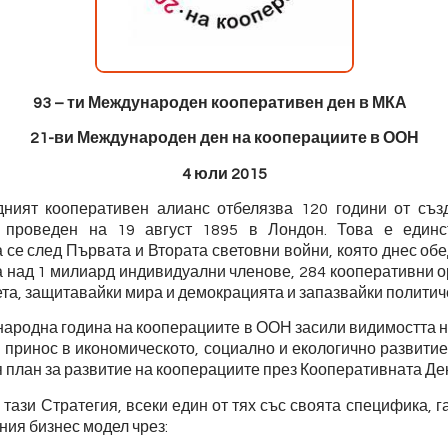
93 – ти
Международен кооперативен ден в МКА
21-ви Международен ден на кооперациите в ООН
4 юли 2015
ният кооперативен алианс отбелязва 120 години от съз
, проведен на 19 август 1895 в Лондон. Това е един
 се след Първата и Втората световни войни, която днес об
 над 1 милиард индивидуални членове, 284 кооперативни о
ета, защитавайки мира и демокрацията и запазвайки политич
ародна година на кооперациите в ООН засили видимостта н
 принос в икономическото, социално и екологично развитие
я план за развитие на кооперациите през Кооперативната Дек
 тази Стратегия, всеки един от тях със своята специфика, г
ния бизнес модел чрез: