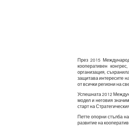
През 2015 Международ
кооперативен конгрес
организация, съхранила
защитава интересите на
от всички региони на св
Успешната 2012 Междун
модел и неговия значим
старт на Стратегически
Петте опорни стълба на
развитие на кооператив