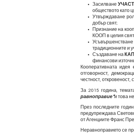
Засилване
УЧАС
обществото като ц
Утвърждаване рол
добър свят;
Признание на коо
КООП в целия свят
Усъвършенстван
традиционните и у
Създаване на
КА
финансови източни
Кооперативната идея 
отговорност, демокрац
честност, откровеност, 
За 2015 година, тема
равноправие“
и това не
През последните години
предупреждава Световн
от Агенциите Франс Пре
Неравноправието се про