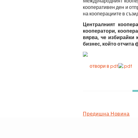
Международният коопе
кооперативен ден и отп
на кооперациите в съзид
Централният коопер
кооператори, коопер
вярва, че избирайки 
бизнес, който отчита
отвори в pdf
Предишна Новина