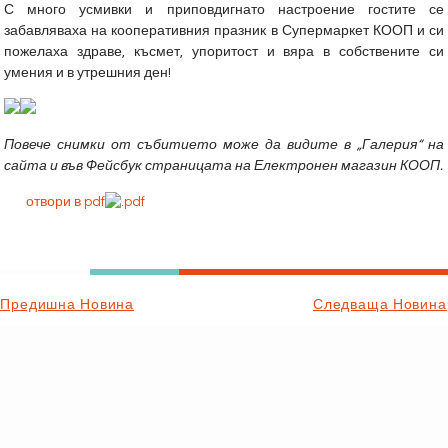
С много усмивки и приповдигнато настроение гостите се
забавляваха на кооперативния празник в Супермаркет КООП и си
пожелаха здраве, късмет, упоритост и вяра в собствените си
умения и в утрешния ден!
Повече снимки от събитието може да видите в „Галерия“ на
сайта
и във Фейсбук страницата на Електронен магазин КООП.
отвори в pdf
Предишна Новина
Следваща Новина