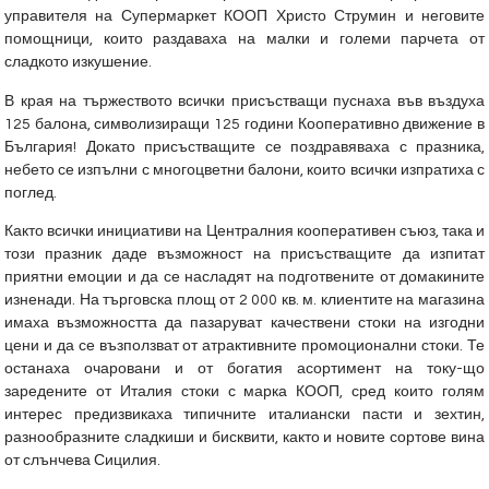
управителя на Супермаркет КООП Христо Струмин и неговите
помощници, които раздаваха на малки и големи парчета от
сладкото изкушение.
В края на тържеството всички присъстващи пуснаха във въздуха
125 балона, символизиращи 125 години Кооперативно движение в
България! Докато присъстващите се поздравяваха с празника,
небето се изпълни с многоцветни балони, които всички изпратиха с
поглед.
Както всички инициативи на Централния кооперативен съюз, така и
този празник даде възможност на присъстващите да изпитат
приятни емоции и да се насладят на подготвените от домакините
изненади. На търговска площ от 2 000 кв. м. клиентите на магазина
имаха възможността да пазаруват качествени стоки на изгодни
цени и да се възползват от атрактивните промоционални стоки. Те
останаха очаровани и от богатия асортимент на току-що
заредените от Италия стоки с марка КООП, сред които голям
интерес предизвикаха типичните италиански пасти и зехтин,
разнообразните сладкиши и бисквити, както и новите сортове вина
от слънчева Сицилия.