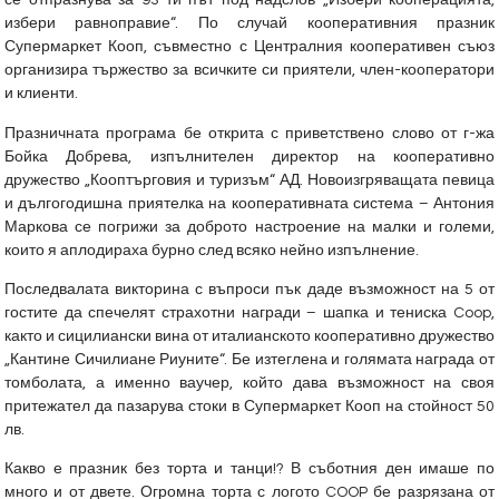
се отпразнува за 93-ти път под надслов „Избери кооперацията,
избери равноправие“. По случай кооперативния празник
Супермаркет Кооп, съвместно с Централния кооперативен съюз
организира тържество за всичките си приятели, член-кооператори
и клиенти.
Празничната програма бе открита с приветствено слово от г-жа
Бойка Добрева, изпълнителен директор на кооперативно
дружество „Кооптърговия и туризъм“ АД. Новоизгряващата певица
и дългогодишна приятелка на кооперативната система – Антония
Маркова се погрижи за доброто настроение на малки и големи,
които я аплодираха бурно след всяко нейно изпълнение.
Последвалата викторина с въпроси пък даде възможност на 5 от
гостите да спечелят страхотни награди – шапка и тениска Coop,
както и сицилиански вина от италианското кооперативно дружество
„Кантине Сичилиане Риуните“. Бе изтеглена и голямата награда от
томболата, а именно ваучер, който дава възможност на своя
притежател да пазарува стоки в Супермаркет Кооп на стойност 50
лв.
Какво е празник без торта и танци!? В съботния ден имаше по
много и от двете. Огромна торта с логото COOP бе разрязана от