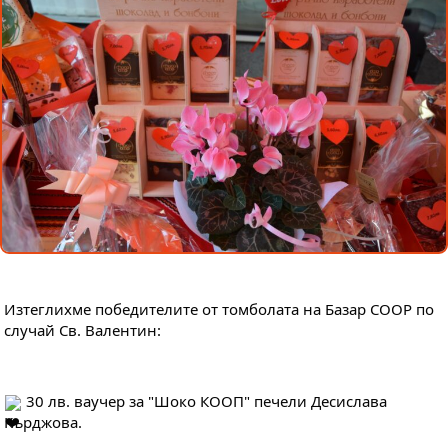
Изтеглихме победителите от томболата на Базар COOP по 
случай Св. Валентин:
 30 лв. ваучер за "Шоко КООП" печели Десислава 
Кърджова.