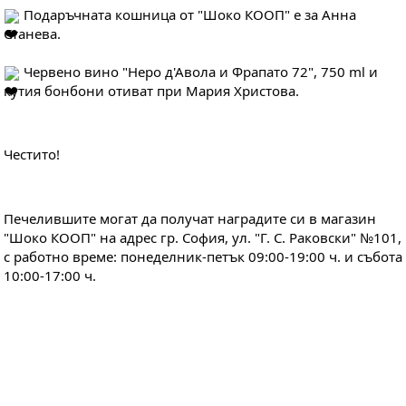
 Подаръчната кошница от "Шоко КООП" е за Анна 
Станева.
 Червено вино "Неро д'Авола и Фрапато 72", 750 ml и 
кутия бонбони отиват при Мария Христова.
Честито!
Печелившите могат да получат наградите си в магазин 
"Шоко КООП" на адрес гр. София, ул. "Г. С. Раковски" №101, 
с работно време: понеделник-петък 09:00-19:00 ч. и събота 
10:00-17:00 ч.