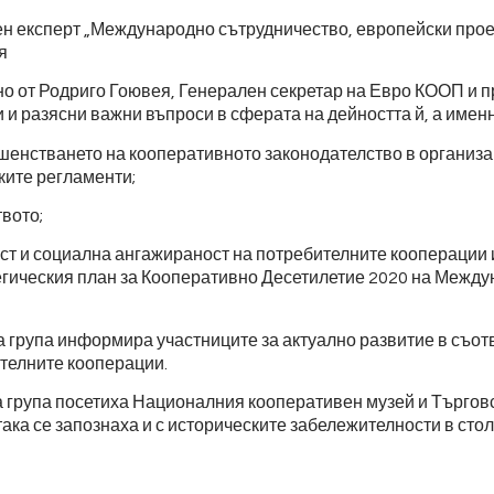
н експерт „Международно сътрудничество, европейски прое
я
о от Родриго Гоювея, Генерален секретар на Евро КООП и п
 и разясни важни въпроси в сферата на дейността й, а именн
шенстването на кооперативното законодателство в организ
ите регламенти;
вото;
т и социална ангажираност на потребителните кооперации и
егическия план за Кооперативно Десетилетие 2020 на Межд
а група информира участниците за актуално развитие в съо
телните кооперации.
 група посетиха Националния кооперативен музей и Търговс
ака се запознаха и с историческите забележителности в стол