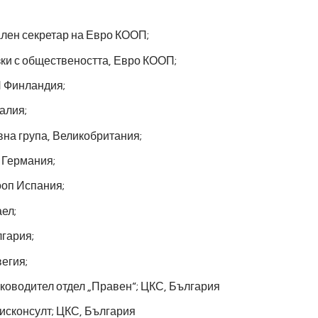
лен секретар на Евро КООП;
ки с обществеността, Евро КООП;
 Финландия;
алия;
на група, Великобритания;
 Германия;
ооп Испания;
ел;
гария;
егия;
ководител отдел „Правен“; ЦКС, България
исконсулт; ЦКС, България