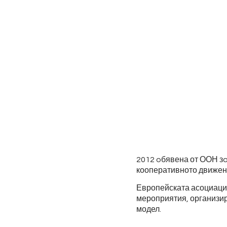
2012 oбявена от ООН зa
кооперативното движени
Европейската асоциаци
мероприятия, организир
модел.