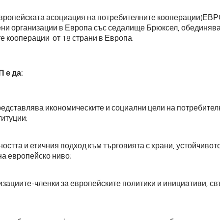
Европейската асоциация на потребителните кооперации(ЕВРО
ени организации в Европа със седалище Брюксел, обединя
е кооперации от 18 страни в Европа.
 е да:
едставлява икономическите и социални цели на потребител
итуции;
остта и етичния подход към търговията с храни, устойчивот
на европейско ниво;
ациите-членки за европейските политики и инициативи, свъ