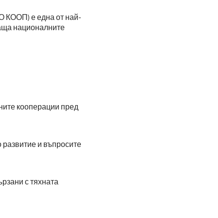
 КООП) е една от най-
ваща националните
ните кооперации пред
о развитие и въпросите
рзани с тяхната