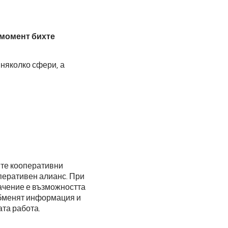
 момент бихте
няколко сфери, а
ите кооперативни
перативен алианс. При
ачение е възможността
обменят информация и
ата работа.