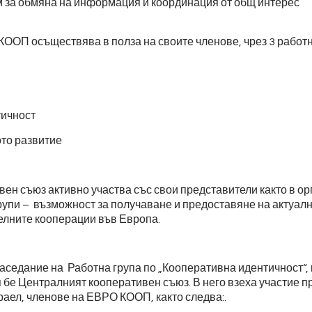
 за обмяна на информация и координация от общ интерес
КООП осъществява в полза на своите членове, чрез 3 работн
ичност
то развитие
ен съюз активно участва със свои представители както в ор
 групи – възможност за получаване и предоставяне на актуа
елните кооперации във Европа.
аседание на Работна група по „Кооперативна идентичност“, 
бе Централният кооперативен съюз. В него взеха участие пр
раел, членове на ЕВРО КООП, както следва:.