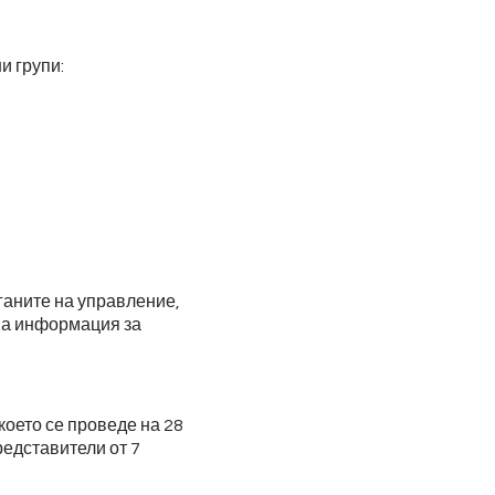
и групи:
ганите на управление,
лна информация за
което се проведе на 28
едставители от 7