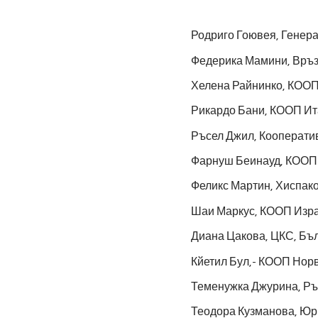
Родриго Гоювея, Генера
Федерика Мамини, Връз
Хелена Райнинко, КООП
Рикардо Бани, КООП Ит
Ръсел Джил, Кооператив
Фарнуш Беинауд, КООП
Феликс Мартин, Хиспак
Шаи Маркус, КООП Изра
Диана Цакова, ЦКС, Бъл
Кйетил Бул,- КООП Норв
Теменужка Джурина, Ръ
Теодора Кузманова, Юр