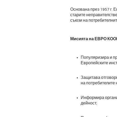
Основана през 1957 г. 
старите неправителств
съюзи на потребителнит
Мисията на ЕВРО КООП
Популяризира и пр
Европейските инст
Защитава отговорн
на потребителите 
Информира организ
дейност;