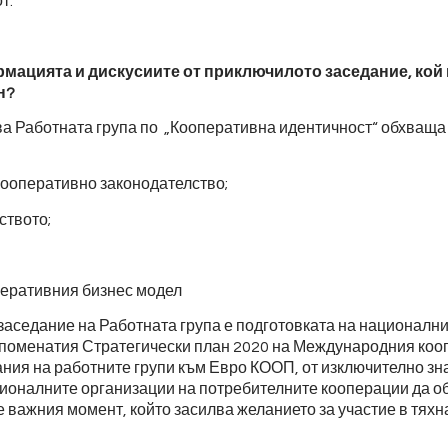
т.
мацията и дискусиите от приключилото заседание, кой
ен?
ва Работната група по „Кооперативна идентичност“ обхваща 
оперативно законодателство;
твото;
еративния бизнес модел
заседание на Работната група е подготовката на националн
споменатия Стратегически план 2020 на Международния коо
ния на работните групи към Евро КООП, от изключително зн
ционалните организации на потребителните кооперации да 
е важния момент, който засилва желанието за участие в тяхн