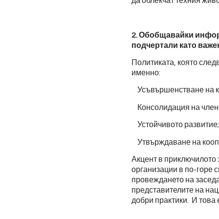
да облекчат техния живо
2. Обобщавайки инфор
подчертали като важ
Политиката, която след
именно:
Усъвършенстване на ко
Консолидация на членс
Устойчивото развитие;
Утвърждаване на кооп
Акцент в приключилото 
организации в по-горе 
провеждането на заседа
представителите на на
добри практики. И това 