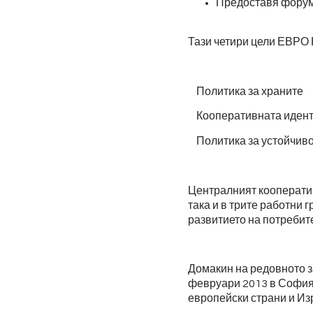
Предоставя форум
Тази четири цели ЕВРО 
Политика за храните
Кооперативната идент
Политика за устойчиво
Централният кооператив
така и в трите работни
развитието на потребит
Домакин на редовното з
февруари 2013 в София 
европейски страни и Из