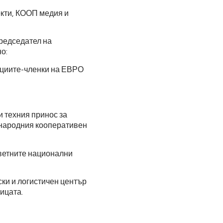
кти, КООП медия и
редседател на
о:
ациите-членки на ЕВРО
 техния принос за
ународния кооперативен
тветните национални
ки и логистичен център
ицата.