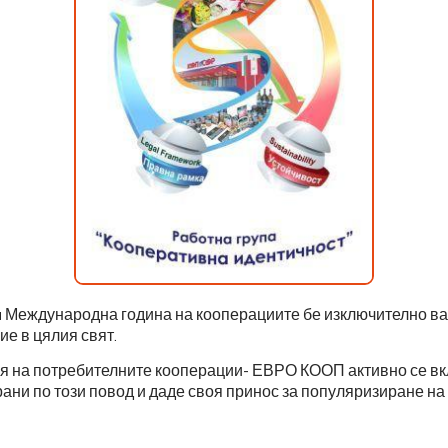
 Международна година на кооперациите бе изключително ва
е в цялия свят.
я на потребителните кооперации- ЕВРО КООП активно се вк
ани по този повод и даде своя принос за популяризиране н