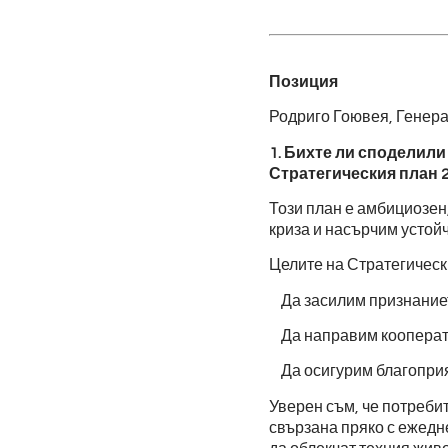
Позиция
Родриго Гоювея, Генер
1. Бихте ли споделили
Стратегическия план 
Този план е амбициозен
криза и насърчим устойч
Целите на Стратегическ
Да засилим признанието
Да направим кооперати
Да осигурим благоприят
Уверен съм, че потреби
свързана пряко с ежедн