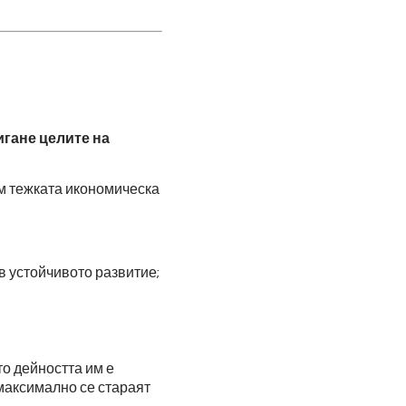
игане целите на
ем тежката икономическа
 устойчивото развитие;
то дейността им е
 максимално се стараят