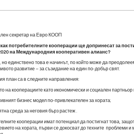
ален секретар на Евро КООП
 как потребителните кооперации ще допринесат за пост
2020 на Международния кооперативен алианс?
, но единствено това е начинът, по който може да преодоле
ивото развитие – за съзидание на един по-добър свят.
ия план са в следните направления:
 на кооперациите като икономически и социален партньор в
вният бизнес модел по-привлекателен за хората;
на среда за неговия бърз растеж .
телните кооперации имат потенциал да постигнат това, защо
евието на хората, първи се докосват до техните проблеми и