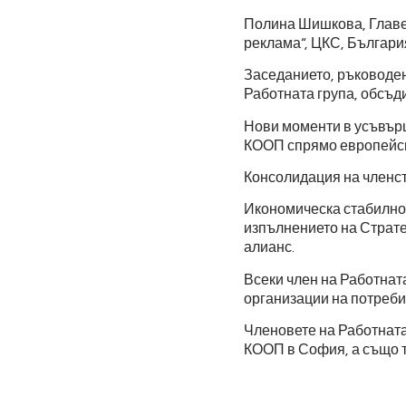
Полина Шишкова, Главе
реклама“, ЦКС, Българи
Заседанието, ръководен
Работната група, обсъди
Нови моменти в усъвър
КООП спрямо европейск
Консолидация на членст
Икономическа стабилнос
изпълнението на Страт
алианс.
Всеки член на Работнат
организации на потреби
Членовете на Работната
КООП в София, а също т