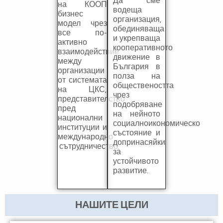
Да сме
на КООП
водеща
бизнес
организация,
модел чрез
обединяваща
все по-
и укрепваща
активно
кооперативното
взаимодействие
движение в
между
България в
организации
полза на
от системата
обществеността
на ЦКС,
чрез
представителство
подобряване
пред
на нейното
национални
социалноикономическо
институции и
състояние и
международно
допринасяйки
сътрудничество.
за
устойчивото
развитие.
НАШИТЕ ЦЕЛИ