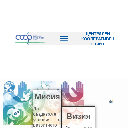
ЦЕНТРАЛЕН
КООПЕРАТИВЕН
СЪЮЗ
Мисия
Да
създаваме
Визия
условия за
развитието