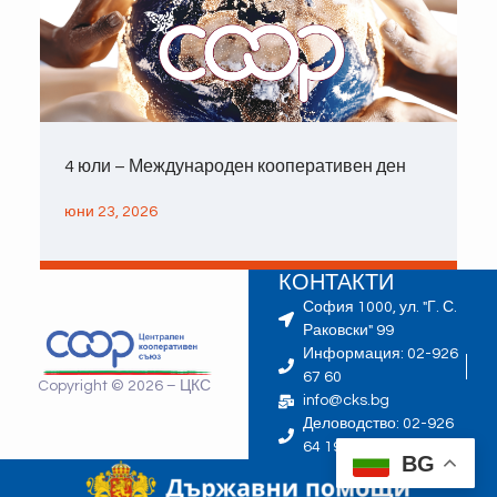
4 юли – Международен кооперативен ден
юни 23, 2026
КОНТАКТИ
София 1000, ул. "Г. С.
Раковски" 99
Информация: 02-926
67 60
Copyright © 2026 – ЦКС
info@cks.bg
Деловодство: 02-926
64 19
BG