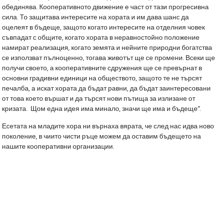
обединява. Кооперативното движение е част от тази прогресивна
сила. То защитава интересите на хората и им дава шанс да
оцелеят в бъдеще, защото когато интересите на отделния човек
съвпадат с общите, когато хората в неравностойно положение
намират реализация, когато земята и нейните природни богатства
се използват пълноценно, тогава животът ще се промени. Всеки ще
получи своето, а кооперативните сдружения ще се превърнат в
основни градивни единици на обществото, защото те не търсят
печалба, а искат хората да бъдат равни, да бъдат заинтересовани
от това което вършат и да търсят нови пътища за излизане от
кризата. Щом една идея има минало, значи ще има и бъдеще“.
Есетата на младите хора ни върнаха вярата, че след нас идва ново
поколение, в чиито чисти ръце можем да оставим бъдещето на
нашите кооперативни организации.