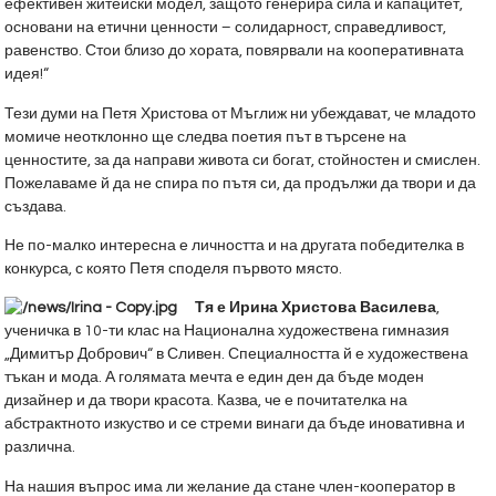
ефективен житейски модел, защото генерира сила и капацитет,
основани на етични ценности – солидарност, справедливост,
равенство. Стои близо до хората, повярвали на кооперативната
идея!“
Тези думи на Петя Христова от Мъглиж ни убеждават, че младото
момиче неотклонно ще следва поетия път в търсене на
ценностите, за да направи живота си богат, стойностен и смислен.
Пожелаваме й да не спира по пътя си, да продължи да твори и да
създава.
Не по-малко интересна е личността и на другата победителка в
конкурса, с която Петя споделя първото място.
Тя е Ирина Христова Василева
,
ученичка в 10-ти клас на Национална художествена гимназия
„Димитър Добрович“ в Сливен. Специалността й е художествена
тъкан и мода. А голямата мечта е един ден да бъде моден
дизайнер и да твори красота. Казва, че е почитателка на
абстрактното изкуство и се стреми винаги да бъде иновативна и
различна.
На нашия въпрос има ли желание да стане член-кооператор в