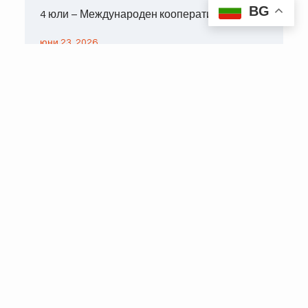
BG
4 юли – Международен кооперативен ден
юни 23, 2026
КОНТАКТИ
София 1000, ул. "Г. С.
Раковски" 99
Информация: 02-926
67 60
Copyright © 2026 – ЦКС
info@cks.bg
Деловодство: 02-926
64 19
ЗАПИШЕТЕ СЕ ЗА НАШИЯ БЮЛЕТИН: