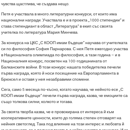
чувства щастлива, че създава нещо.
Петя е участвала в много литературни конкурси, от които има
национални награди. Участвала е и в проекта „1000 стипендии“ и
става стипендиант в област „Литература“ в екип със своята
учителка по литература Мария Минчева.
За конкурса на ЦКС „С КООП имам бъдеше“ научава от учителката
си по философия София Парнарова. С нея Петя ежегодно участва
в Националната олимпиада по философия, а тази година – и в
Националния конкурс, посветен на 100-годишнината от
Балканските войни. В този конкурс нашата победителка печели
първа награда, която й носи посещение на Европарламента в
Брюксел и оставя у нея незабравими спомени.
Сега, само 5 месеца по-късно, когато научава, че нейното есе „С
КООП имам бъдеще“ печели първа награда, казва, че емоциите са
също толкова силни, колкото и тогава.
За своята творба казва, че е провокирана от интереса й към
кооперативните ценности, които до голяма степен отговарят на
нейния светоглед. Така под влияние на този интерес и любовта й