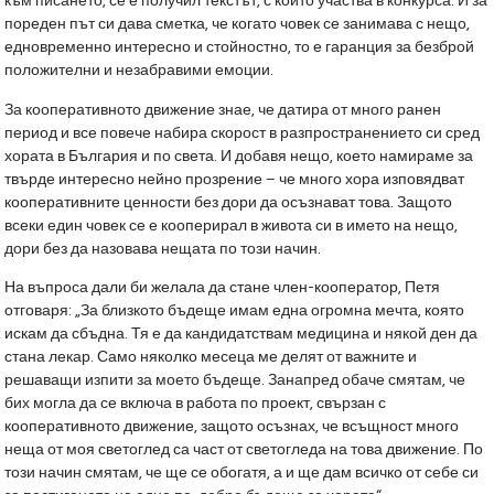
към писането, се е получил текстът, с който участва в конкурса. И за
пореден път си дава сметка, че когато човек се занимава с нещо,
едновременно интересно и стойностно, то е гаранция за безброй
положителни и незабравими емоции.
За кооперативното движение знае, че датира от много ранен
период и все повече набира скорост в разпространението си сред
хората в България и по света. И добавя нещо, което намираме за
твърде интересно нейно прозрение – че много хора изповядват
кооперативните ценности без дори да осъзнават това. Защото
всеки един човек се е кооперирал в живота си в името на нещо,
дори без да назовава нещата по този начин.
На въпроса дали би желала да стане член-кооператор, Петя
отговаря: „За близкото бъдеще имам една огромна мечта, която
искам да сбъдна. Тя е да кандидатствам медицина и някой ден да
стана лекар. Само няколко месеца ме делят от важните и
решаващи изпити за моето бъдеще. Занапред обаче смятам, че
бих могла да се включа в работа по проект, свързан с
кооперативното движение, защото осъзнах, че всъщност много
неща от моя светоглед са част от светогледа на това движение. По
този начин смятам, че ще се обогатя, а и ще дам всичко от себе си