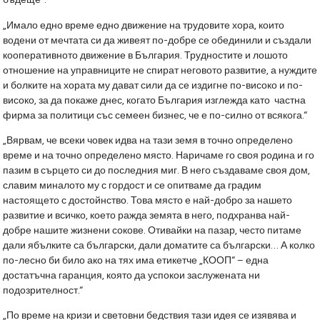
бъдеще“:
„Имало едно време едно движение на трудовите хора, които
водени от мечтата си да живеят по-добре се обединили и създали
кооперативното движение в България. Трудностите и лошото
отношение на управниците не спират неговото развитие, а нуждите
и болките на хората му дават сили да се издигне по-високо и по-
високо, за да покаже днес, когато България изглежда като частна
фирма за политици със семеен бизнес, че е по-силно от всякога.“
„Вярвам, че всеки човек идва на тази земя в точно определено
време и на точно определено място. Наричаме го своя родина и го
пазим в сърцето си до последния миг. В него създаваме своя дом,
славим миналото му с гордост и се опитваме да градим
настоящето с достойнство. Това място е най-добро за нашето
развитие и всичко, което ражда земята в него, подхранва най-
добре нашите жизнени сокове. Отивайки на пазар, често питаме
дали ябълките са български, дали доматите са български… А колко
по-лесно би било ако на тях има етикетче „КООП“ – една
достатъчна гаранция, която да успокои заслужената ни
подозрителност.“
„По време на кризи и световни бедствия тази идея се изявява и