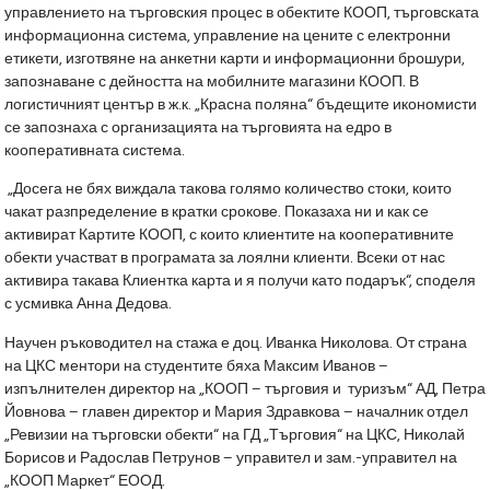
управлението на търговския процес в обектите КООП, търговската
информационна система, управление на цените с електронни
етикети, изготвяне на анкетни карти и информационни брошури,
запознаване с дейността на мобилните магазини КООП. В
логистичният център в ж.к. „Красна поляна“ бъдещите икономисти
се запознаха с организацията на търговията на едро в
кооперативната система.
„Досега не бях виждала такова голямо количество стоки, които
чакат разпределение в кратки срокове. Показаха ни и как се
активират Картите КООП, с които клиентите на кооперативните
обекти участват в програмата за лоялни клиенти. Всеки от нас
активира такава Клиентка карта и я получи като подарък“, споделя
с усмивка Анна Дедова.
Научен ръководител на стажа е доц. Иванка Николова. От страна
на ЦКС ментори на студентите бяха Максим Иванов –
изпълнителен директор на „КООП – търговия и туризъм“ АД, Петра
Йовнова – главен директор и Мария Здравкова – началник отдел
„Ревизии на търговски обекти“ на ГД „Търговия“ на ЦКС, Николай
Борисов и Радослав Петрунов – управител и зам.-управител на
„КООП Маркет“ ЕООД.