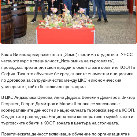
Както Ви информирахме във в. „Земя“, шестима студенти от УНСС,
четвърти курс в специалност „Икономика на търговията“,
проведоха през април своя преддипломен стаж в обектите КООП в
София. Тяхното обучение бе сред първите съвместни инициативи
по договора за сътрудничество между ЦКС и икономическия
университет, който бе сключен през април.
В ЦКС Анджелика Ценова, Анна Дедова, Венелин Димитров, Виктор
Георгиев, Георги Димитров и Мария Шопова се запознаха с
кооперативните дейности и националната търговска верига КООП.
Студентите разгледаха Националния кооперативен музей, както и
търговските обекти в КООП зоната в центъра на столицата.
Практическата дейност включваше обучение по организацията и