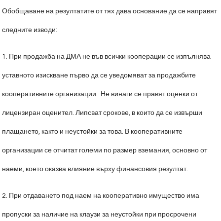
Обобщаване на резултатите от тях дава основание да се направят
следните изводи:
1. При продажба на ДМА не във всички кооперации се изпълнява
уставното изискване първо да се уведомяват за продажбите
кооперативните организации. Не винаги се правят оценки от
лицензиран оценител. Липсват срокове, в които да се извърши
плащането, както и неустойки за това. В кооперативните
организации се отчитат големи по размер вземания, основно от
наеми, което оказва влияние върху финансовия резултат.
2. При отдаването под наем на кооперативно имущество има
пропуски за наличие на клаузи за неустойки при просрочени