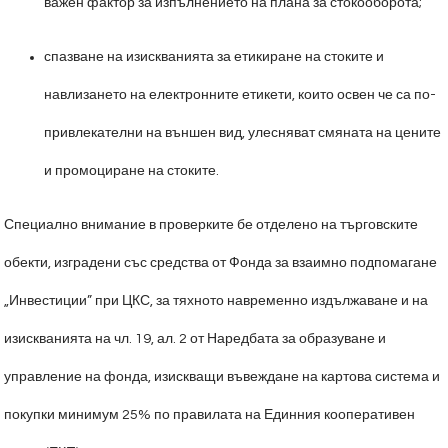
важен фактор за изпълнението на плана за стокооборота;
спазване на изискванията за етикиране на стоките и
навлизането на електронните етикети, които освен че са по-
привлекателни на външен вид, улесняват смяната на цените
и промоциране на стоките.
Специално внимание в проверките бе отделено на търговските
обекти, изградени със средства от Фонда за взаимно подпомагане
„Инвестиции” при ЦКС, за тяхното навременно издължаване и на
изискванията на чл. 19, ал. 2 от Наредбата за образуване и
управление на фонда, изискващи въвеждане на картова система и
покупки минимум 25% по правилата на Единния кооперативен