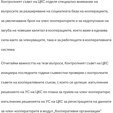
Контролният съвет на ЦКС отделя специално внимание на
въпросите за разширяване на социалната база на кооперациите,
за увеличаване броя на член-кооператорите и за недопускане на
загуба на човешки капитал в кооперациите, което важи в еднаква
сила както за членуващите, така и за работещите в кооперативната
система.
Отчитайки важността на тези въпроси, Контролният съвет на ЦКС
инициира последните години съвместни проверки с контролните
съвети на кооперативните съюзи, с които се целеше: изпълнение
решението на УС на ЦКС по плана за прием на член-кооператори;
изпълнение решенията на УС на ЦКС за регистрацията на данните
за член-кооператорите в модул „Кооперативни организации”.