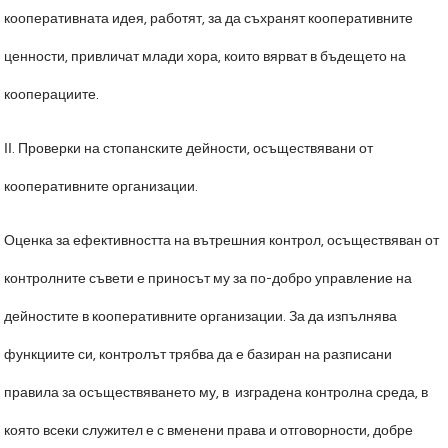
кооперативната идея, работят, за да съхранят кооперативните
ценности, привличат млади хора, които вярват в бъдещето на
кооперациите.
ІІ. Проверки на стопанските дейности, осъществявани от
кооперативните организации.
Оценка за ефективността на вътрешния контрол, осъществяван от
контролните съвети е приносът му за по-добро управление на
дейностите в кооперативните организации. За да изпълнява
функциите си, контролът трябва да е базиран на разписани
правила за осъществяването му, в изградена контролна среда, в
която всеки служител е с вменени права и отговорности, добре