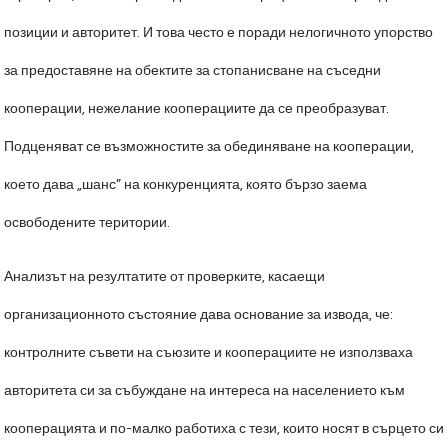
позиции и авторитет. И това често е поради нелогичното упорство
за предоставяне на обектите за стопанисване на съседни
кооперации, нежелание кооперациите да се преобразуват.
Подценяват се възможностите за обединяване на кооперации,
което дава „шанс” на конкуренцията, която бързо заема
освободените територии.
Анализът на резултатите от проверките, касаещи
организационното състояние дава основание за извода, че:
контролните съвети на съюзите и кооперациите не използваха
авторитета си за събуждане на интереса на населението към
кооперацията и по-малко работиха с тези, които носят в сърцето си