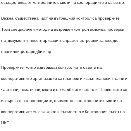
осъществява от контролните съвети на кооперациите и съюзите.
Важна, съществена част на вътрешния контрол са проверките.
Този специфичен метод на вътрешен контрол включва проверки
на: документи; инвентаризации; справки; вътрешни заповеди;
правилници; наредби и пр.
Проверките, които извършват контролните съвети на
кооперативните организации са планови и извънпланови, пълни и
частични, тематични, както и по жалби или сигнали. Проверките се
извършват в кооперациите, съвместно с контролните съвети на
кооперативните съюзи, както и съвместно с Контролния съвет на
ЦКС.