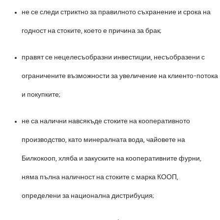
не се следи стриктно за правилното съхранение и срока на
годност на стоките, което е причина за брак;
правят се нецелесъобразни инвестиции, несъобразени с
ограничените възможности за увеличение на клиенто-потока
и покупките;
не са налични навсякъде стоките на кооперативното
производство, като минералната вода, чайовете на
Билкокооп, хляба и закуските на кооперативните фурни,
няма пълна наличност на стоките с марка КООП,
определени за национална дистрибуция;