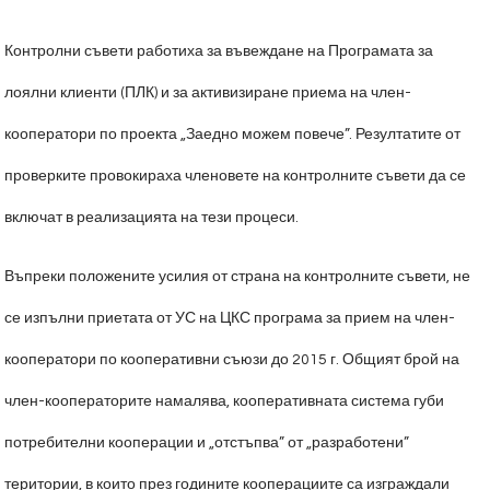
Контролни съвети работиха за въвеждане на Програмата за
лоялни клиенти (ПЛК) и за активизиране приема на член-
кооператори по проекта „Заедно можем повече”. Резултатите от
проверките провокираха членовете на контролните съвети да се
включат в реализацията на тези процеси.
Въпреки положените усилия от страна на контролните съвети, не
се изпълни приетата от УС на ЦКС програма за прием на член-
кооператори по кооперативни съюзи до 2015 г. Общият брой на
член-кооператорите намалява, кооперативната система губи
потребителни кооперации и „отстъпва” от „разработени”
територии, в които през годините кооперациите са изграждали