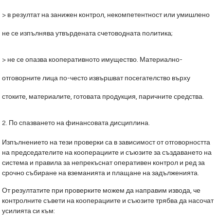
> в резултат на занижен контрол, некомпетентност или умишлено
не се изпълнява утвърдената счетоводната политика;
> не се опазва кооперативното имущество. Материално-
отговорните лица по-често извършват посегателство върху
стоките, материалите, готовата продукция, паричните средства.
2. По спазването на финансовата дисциплина.
Изпълнението на тези проверки са в зависимост от отговорността
на председателите на кооперациите и съюзите за създаването на
система и правила за непрекъснат оперативен контрол и ред за
срочно събиране на вземанията и плащане на задълженията.
От резултатите при проверките можем да направим извода, че
контролните съвети на кооперациите и съюзите трябва да насочат
усилията си към: