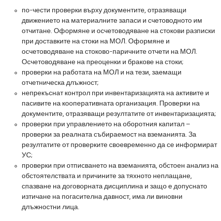
по-чести проверки върху документите, отразяващи
движението на материалните запаси и счетоводното им
отчитане. Оформяне и осчетоводяване на стокови разписки
при доставките на стоки на МОЛ. Оформяне и
осчетоводяване на стоково-паричните отчети на МОЛ.
Осчетоводяване на преоценки и бракове на стоки;
проверки на работата на МОЛ и на тези, заемащи
отчетническа длъжност;
непрекъснат контрол при инвентаризацията на активите и
пасивите на кооперативната организация. Проверки на
документите, отразяващи резултатите от инвентаризацията;
проверки при управлението на оборотния капитал –
проверки за реалната събираемост на вземанията. За
резултатите от проверките своевременно да се информират
УС;
проверки при отписването на вземанията, обстоен анализ на
обстоятелствата и причините за тяхното неплащане,
спазване на договорната дисциплина и защо е допуснато
изтичане на погасителна давност, има ли виновни
длъжностни лица.