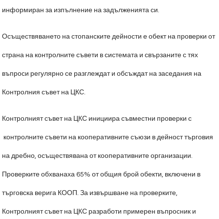
информиран за изпълнение на задълженията си.
Осъществяването на стопанските дейности е обект на проверки от
страна на контролните съвети в системата и свързаните с тях
въпроси регулярно се разглеждат и обсъждат на заседания на
Контролния съвет на ЦКС.
Контролният съвет на ЦКС инициира съвместни проверки с
контролните съвети на кооперативните съюзи в дейност търговия
на дребно, осъществявана от кооперативните организации.
Проверките обхванаха 65% от общия брой обекти, включени в
търговска верига КООП. За извършване на проверките,
Контролният съвет на ЦКС разработи примерен въпросник и