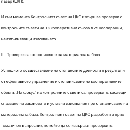
пазар (ЕКП).
И към момента Контролният съвет на ЦКС извършва проверки с
контролните съвети на 16 кооперативни съюза в 25 кооперации,
неизпълняващи изискването.
ІІІ. Проверки за стопанисване на материалната база.
Успешното осъществяване на стопанските дейности е резултат и
от ефективното управление и стопанисване на кооперативните
обекти. „На фокус” на контролните съвети са проверките, касаещи
спазване на законовите и уставни изисквания при стопанисване на
материалната база. Контролният съвет на ЦКС разработи и прие
тематичен въпросник, по който да се извършат проверките.