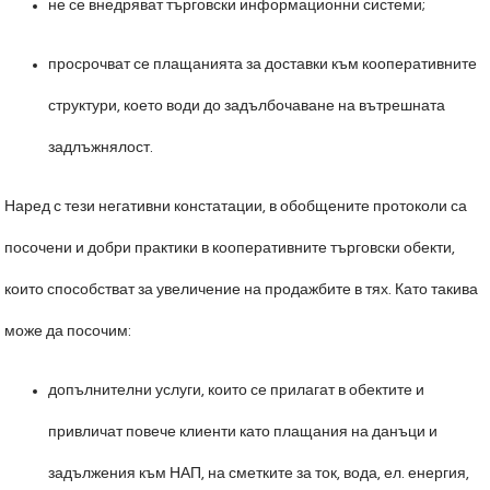
не се внедряват търговски информационни системи;
просрочват се плащанията за доставки към кооперативните
структури, което води до задълбочаване на вътрешната
задлъжнялост.
Наред с тези негативни констатации, в обобщените протоколи са
посочени и добри практики в кооперативните търговски обекти,
които способстват за увеличение на продажбите в тях. Като такива
може да посочим:
допълнителни услуги, които се прилагат в обектите и
привличат повече клиенти като плащания на данъци и
задължения към НАП, на сметките за ток, вода, ел. енергия,