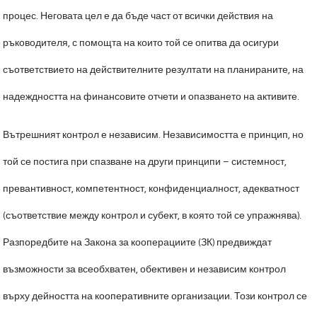
процес. Неговата цел е да бъде част от всички действия на
ръководителя, с помощта на които той се опитва да осигури
съответствието на действителните резултати на планираните, на
надеждността на финансовите отчети и опазването на активите.
Вътрешният контрол е независим. Независимостта е принцип, но
той се постига при спазване на други принципи – системност,
превантивност, компетентност, конфиденциалност, адекватност
(съответствие между контрол и субект, в която той се упражнява).
Разпоредбите на Закона за кооперациите (ЗК) предвиждат
възможности за всеобхватен, обективен и независим контрол
върху дейността на кооперативните организации. Този контрол се