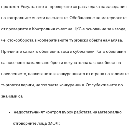
протокол. Резултатите от проверките се разгледаха на заседания
на контролните съвети на съюзите. Обобщаване на материалите
от проверките в Контролния съвет на ЦКС е основание за извода,
че стокооборота в кооперативните търговски обекти намалява.
Причините са както обективни, така и субективни. Като обективни
са посочени намаляване броя и покупателната способност на
населението, навлизането и конкуренцията от страна на големите
търговски вериги, нелоялната конкуренция. От субективните по-
значими са:
недостатъчният контрол върху работата на материално-
отговорните лица (МОЛ);