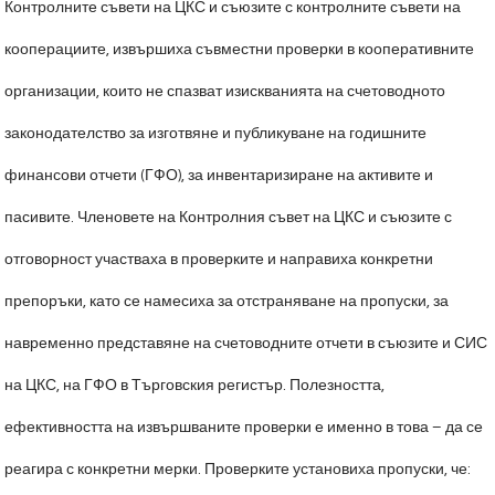
Контролните съвети на ЦКС и съюзите с контролните съвети на
кооперациите, извършиха съвместни проверки в кооперативните
организации, които не спазват изискванията на счетоводното
законодателство за изготвяне и публикуване на годишните
финансови отчети (ГФО), за инвентаризиране на активите и
пасивите. Членовете на Контролния съвет на ЦКС и съюзите с
отговорност участваха в проверките и направиха конкретни
препоръки, като се намесиха за отстраняване на пропуски, за
навременно представяне на счетоводните отчети в съюзите и СИС
на ЦКС, на ГФО в Търговския регистър. Полезността,
ефективността на извършваните проверки е именно в това – да се
реагира с конкретни мерки. Проверките установиха пропуски, че: