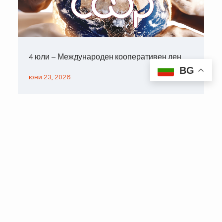
4 юли – Международен кооперативен ден
BG
юни 23, 2026
КОНТАКТИ
София 1000, ул. "Г. С.
Раковски" 99
Информация: 02-926
67 60
Copyright © 2026 – ЦКС
info@cks.bg
Деловодство: 02-926
64 19