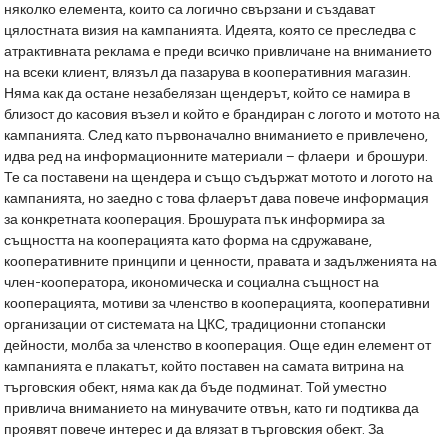
няколко елемента, които са логично свързани и създават
цялостната визия на кампанията. Идеята, която се преследва с
атрактивната реклама е преди всичко привличане на вниманието
на всеки клиент, влязъл да пазарува в кооперативния магазин.
Няма как да остане незабелязан щендерът, който се намира в
близост до касовия възел и който е брандиран с логото и мотото на
кампанията. След като първоначално вниманието е привлечено,
идва ред на информационните материали – флаери и брошури.
Те са поставени на щендера и също съдържат мотото и логото на
кампанията, но заедно с това флаерът дава повече информация
за конкретната кооперация. Брошурата пък информира за
същността на кооперацията като форма на сдружаване,
кооперативните принципи и ценности, правата и задълженията на
член-кооператора, икономическа и социална същност на
кооперацията, мотиви за членство в кооперацията, кооперативни
организации от системата на ЦКС, традиционни стопански
дейности, молба за членство в кооперация. Още един елемент от
кампанията е плакатът, който поставен на самата витрина на
търговския обект, няма как да бъде подминат. Той уместно
привлича вниманието на минувачите отвън, като ги подтиква да
проявят повече интерес и да влязат в търговския обект. За