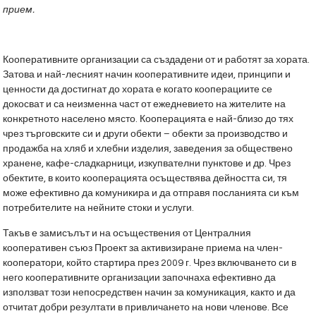
прием.
Кооперативните организации са създадени от и работят за хората.
Затова и най-лесният начин кооперативните идеи, принципи и
ценности да достигнат до хората е когато кооперациите се
докосват и са неизменна част от ежедневието на жителите на
конкретното населено място. Кооперацията е най-близо до тях
чрез търговските си и други обекти – обекти за производство и
продажба на хляб и хлебни изделия, заведения за обществено
хранене, кафе-сладкарници, изкупвателни пунктове и др. Чрез
обектите, в които кооперацията осъществява дейността си, тя
може ефективно да комуникира и да отправя посланията си към
потребителите на нейните стоки и услуги.
Такъв е замисълът и на осъществения от Централния
кооперативен съюз Проект за активизиране приема на член-
кооператори, който стартира през 2009 г. Чрез включването си в
него кооперативните организации започнаха ефективно да
използват този непосредствен начин за комуникация, както и да
отчитат добри резултати в привличането на нови членове. Все