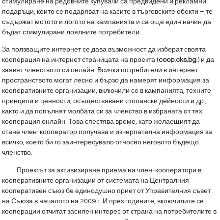
стимулиране на редовните купувачи са предвидени и рекламни
подаръци, които се подаряват на касите в търговските обекти – те
съдържат мотото и логото на кампанията и са още един начин да
бъдат стимулирани лоялните потребители.
За ползващите интернет се дава възможност да изберат своята
кооперация на интернет страницата на проекта (
coop.cks.bg
.) и да
заявят членството си онлайн. Всички потребители в интернет
пространството могат лесно и бързо да намерят информация за
кооперативните организации, включили се в кампанията, техните
принципи и ценности, осъществявани стопански дейности и др.,
както и да попълнят молбата си за членство в избраната от тях
кооперация онлайн. Това спестява време, като желаещият да
стане член-кооператор получава и изчерпателна информация за
всичко, което би го заинтересувало относно неговото бъдещо
членство.
Проектът за активизиране приема на член-кооператори в
кооперативните организации от системата на Централния
кооперативен съюз бе единодушно приет от Управителния съвет
на Съюза в началото на 2009 г. И през годините, включилите се
кооперации отчитат засилен интерес от страна на потребителите в