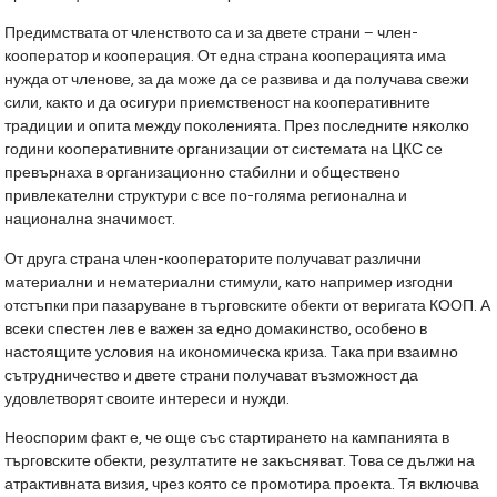
Предимствата от членството са и за двете страни – член-
кооператор и кооперация. От една страна кооперацията има
нужда от членове, за да може да се развива и да получава свежи
сили, както и да осигури приемственост на кооперативните
традиции и опита между поколенията. През последните няколко
години кооперативните организации от системата на ЦКС се
превърнаха в организационно стабилни и обществено
привлекателни структури с все по-голяма регионална и
национална значимост.
От друга страна член-кооператорите получават различни
материални и нематериални стимули, като например изгодни
отстъпки при пазаруване в търговските обекти от веригата КООП. А
всеки спестен лев е важен за едно домакинство, особено в
настоящите условия на икономическа криза. Така при взаимно
сътрудничество и двете страни получават възможност да
удовлетворят своите интереси и нужди.
Неоспорим факт е, че още със стартирането на кампанията в
търговските обекти, резултатите не закъсняват. Това се дължи на
атрактивната визия, чрез която се промотира проекта. Тя включва