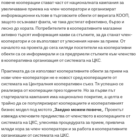
повече кооперации стават част от националната кампания за
увеличаване приема на член-кооператори и организират
информационни кътове в търговските обекти от веригата КООП,
защото осъзнават факта, че така достигат ефективно, бързо и
лесно до хората. Потребителите в кооперативните магазини
активно търсят информация какви са стъпките, за да станат член-
кооператори и се възползват от улеснения начин за прием. От
началото на проекта до сега хиляди посетители на кооперативни
обекти са се информирали и са предприели стъпките към членство
в кооперативна организация от системата на ЦКС.
Практиката да се използват кооперативните обекти за прием на
нови член-кооператори не е новост сред кооперациите от
системата на Централния кооперативен съюз. Тя успешно се
реализира от кооперации през годините. Но за първи път
стартиралата кампания има национално покритие, а целта е
трайно да се популяризират кооперациите и кооперативният
бизнес модел под мотото „
Заедно можем повече
„. Проектът
извежда ключовите предимства от членството в кооперациите от
системата на ЦКС, улеснява процедурата за прием, привлича
млади хора за член-кооператори и за работа в кооперативните
организации от системата на ЦКС.