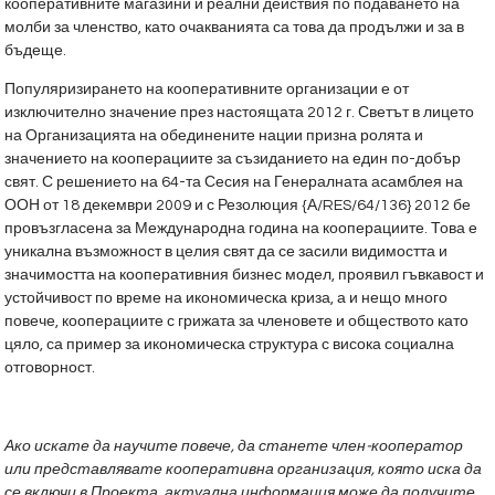
кооперативните магазини и реални действия по подаването на
молби за членство, като очакванията са това да продължи и за в
бъдеще.
Популяризирането на кооперативните организации е от
изключително значение през настоящата 2012 г. Светът в лицето
на Организацията на обединените нации призна ролята и
значението на кооперациите за съзиданието на един по-добър
свят. С решението на 64-та Сесия на Генералната асамблея на
ООН от 18 декември 2009 и с Резолюция {А/RES/64/136} 2012 бе
провъзгласена за Международна година на кооперациите. Това е
уникална възможност в целия свят да се засили видимостта и
значимостта на кооперативния бизнес модел, проявил гъвкавост и
устойчивост по време на икономическа криза, а и нещо много
повече, кооперациите с грижата за членовете и обществото като
цяло, са пример за икономическа структура с висока социална
отговорност.
Ако искате да научите повече, да станете член-кооператор
или представлявате кооперативна организация, която иска да
се включи в Проекта, актуална информация може да получите