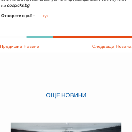
на
coop.cks.bg
Отворете в pdf
–
тук
Предишна Новина
Следваща Новина
ОЩЕ НОВИНИ