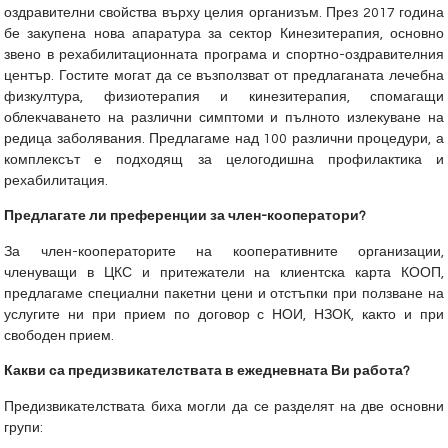
оздравителни свойства върху целия организъм. През 2017 година
бе закупена нова апаратура за сектор Кинезитерапия, основно
звено в рехабилитационната програма и спортно-оздравителния
център. Гостите могат да се възползват от предлаганата лечебна
физкултура, физиотерапия и кинезитерапия, спомагащи
облекчаването на различни симптоми и пълното излекуване на
редица заболявания. Предлагаме над 100 различни процедури, а
комплексът е подходящ за целогодишна профилактика и
рехабилитация.
Предлагате ли преференции за член-кооператори?
За член-кооператорите на кооперативните организации,
членуващи в ЦКС и притежатели на клиентска карта КООП,
предлагаме специални пакетни цени и отстъпки при ползване на
услугите ни при прием по договор с НОИ, НЗОК, както и при
свободен прием.
Какви са предизвикателствата в ежедневната Ви работа?
Предизвикателствата биха могли да се разделят на две основни
групи: