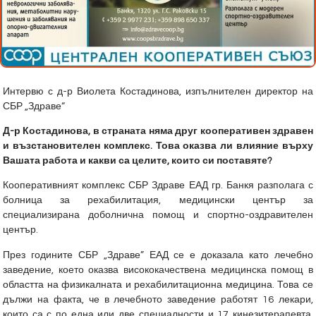
Интервю с д-р Виолета Костадинова, изпълнителен директор на
СБР „Здраве“
Д-р Костадинова, в страната няма друг кооперативен здравен
и възстановителен комплекс. Това оказва ли влияние върху
Вашата работа и какви са целите, които си поставяте?
Кооперативният комплекс СБР Здраве ЕАД гр. Банкя разполага с
болница за рехабилитация, медицински център за
специализирана доболнична помощ и спортно-оздравителен
център.
През годините СБР „Здраве” ЕАД се е доказала като лечебно
заведение, което оказва висококачествена медицинска помощ в
областта на физикалната и рехабилитационна медицина. Това се
дължи на факта, че в лечебното заведение работят 16 лекари,
които са с по една или две специалности и 17 кинезитерапевта.