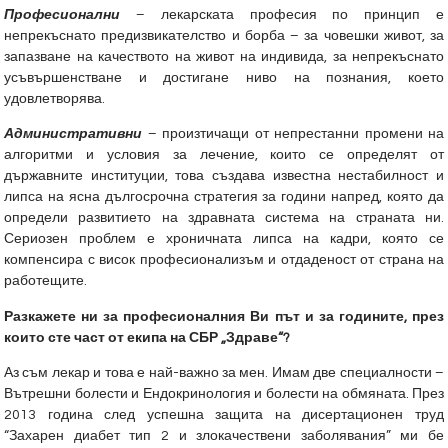
Професионални
– лекарската професия по принцип е
непрекъснато предизвикателство и борба – за човешки живот, за
запазване на качеството на живот на индивида, за непрекъснато
усъвършенстване и достигане ниво на познания, което
удовлетворява.
Административни
– произтичащи от непрестанни промени на
алгоритми и условия за лечение, които се определят от
държавните институции, това създава известна нестабилност и
липса на ясна дългосрочна стратегия за години напред, която да
определи развитието на здравната система на страната ни.
Сериозен проблем е хроничната липса на кадри, която се
компенсира с висок професионализъм и отдаденост от страна на
работещите.
Разкажете ни за професионалния Ви път и за годините, през
които сте част от екипа на СБР „Здраве“?
Аз съм лекар и това е най-важно за мен. Имам две специалности –
Вътрешни болести и Ендокринология и болести на обмяната. През
2013 година след успешна защита на дисертационен труд
“Захарен диабет тип 2 и злокачествени заболявания” ми бе