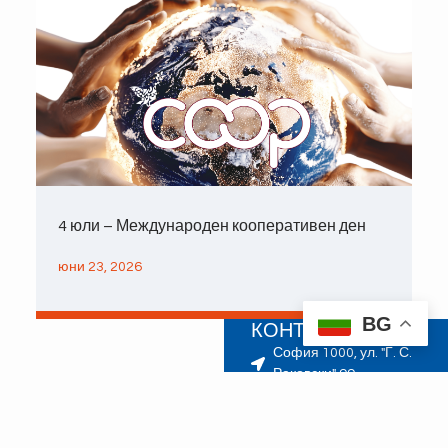
4 юли – Международен кооперативен ден
юни 23, 2026
BG
КОНТАКТИ
София 1000, ул. "Г. С.
Раковски" 99
Информация: 02-926
67 60
Copyright © 2026 – ЦКС
info@cks.bg