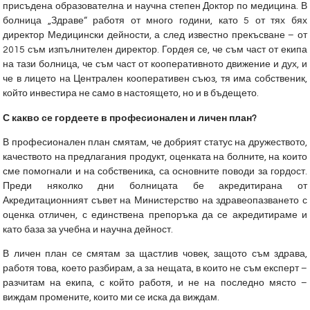
присъдена образователна и научна степен Доктор по медицина. В
болница „Здраве“ работя от много години, като 5 от тях бях
директор Медицински дейности, а след известно прекъсване – от
2015 съм изпълнителен директор. Гордея се, че съм част от екипа
на тази болница, че съм част от кооперативното движение и дух, и
че в лицето на Централен кооперативен съюз, тя има собственик,
който инвестира не само в настоящето, но и в бъдещето.
С какво се гордеете в професионален и личен план?
В професионален план смятам, че добрият статус на дружеството,
качеството на предлагания продукт, оценката на болните, на които
сме помогнали и на собственика, са основните поводи за гордост.
Преди няколко дни болницата бе акредитирана от
Акредитационният съвет на Министерство на здравеопазването с
оценка отличен, с единствена препоръка да се акредитираме и
като база за учебна и научна дейност.
В личен план се смятам за щастлив човек, защото съм здрава,
работя това, което разбирам, а за нещата, в които не съм експерт –
разчитам на екипа, с който работя, и не на последно място –
виждам промените, които ми се иска да виждам.