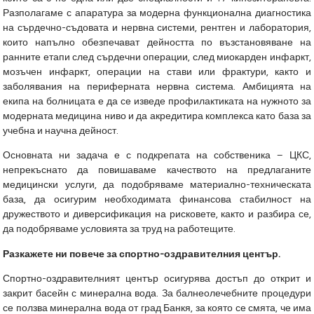
Разполагаме с апаратура за модерна функционална диагностика
на сърдечно-съдовата и нервна системи, рентген и лаборатория,
които напълно обезпечават дейността по възстановяване на
ранните етапи след сърдечни операции, след миокарден инфаркт,
мозъчен инфаркт, операции на стави или фрактури, както и
заболявания на периферната нервна система. Амбицията на
екипа на болницата е да се изведе профилактиката на нужното за
модерната медицина ниво и да акредитира комплекса като база за
учебна и научна дейност.
Основната ни задача е с подкрепата на собственика – ЦКС,
непрекъснато да повишаваме качеството на предлаганите
медицински услуги, да подобряваме материално-техническата
база, да осигурим необходимата финансова стабилност на
дружеството и диверсификация на рисковете, както и разбира се,
да подобряваме условията за труд на работещите.
Разкажете ни повече за спортно-оздравителния център.
Спортно-оздравителният център осигурява достъп до открит и
закрит басейн с минерална вода. За балнеолечебните процедури
се ползва минерална вода от град Банкя, за която се смята, че има