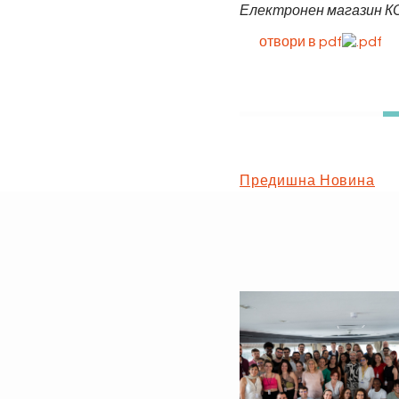
Електронен магазин К
отвори в pdf
Предишна Новина