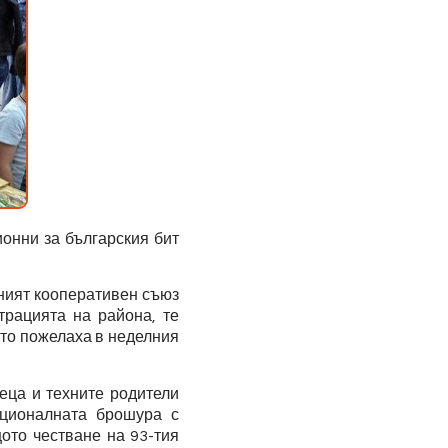
ионни за българския бит
ният кооперативен съюз
трацията на района, те
ито пожелаха в неделния
еца и техните родители
оционалната брошура с
ото честване на 93-тия