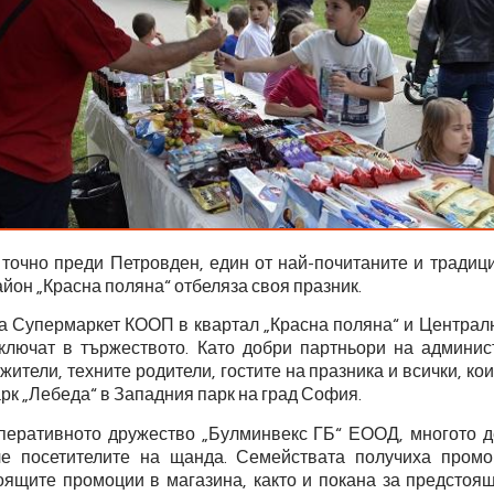
, точно преди Петровден, един от най-почитаните и традиц
айон „Красна поляна“ отбеляза своя празник.
на Супермаркет КООП в квартал „Красна поляна“ и Централ
ключат в тържеството. Като добри партньори на админис
жители, техните родители, гостите на празника и всички, ко
арк „Лебеда“ в Западния парк на град София.
перативното дружество „Булминвекс ГБ“ ЕООД, многото д
е посетителите на щанда. Семействата получиха пром
ящите промоции в магазина, както и покана за предстоящ