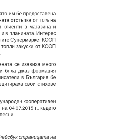
оято им бе предоставена
ната отстъпка от 10% на
и клиенти в магазина и
 и в планината. Интерес
аните Супермаркет КООП
 топли закуски от КООП
.
ената се изявиха много
ти бяха джаз формация
писатели в България бе
ецитираха свои стихове
дународен кооперативен
а 04.07.2015 г., където
песни.
 Фейсбук страницата на