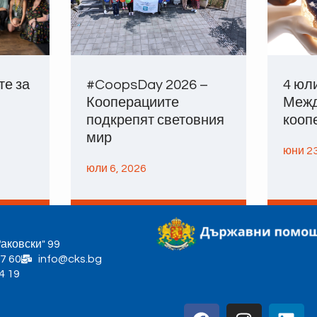
те за
#CoopsDay 2026 –
4 юл
Кооперациите
Межд
подкрепят световния
кооп
мир
юни 23
юли 6, 2026
Раковски" 99
7 60
info@cks.bg
4 19