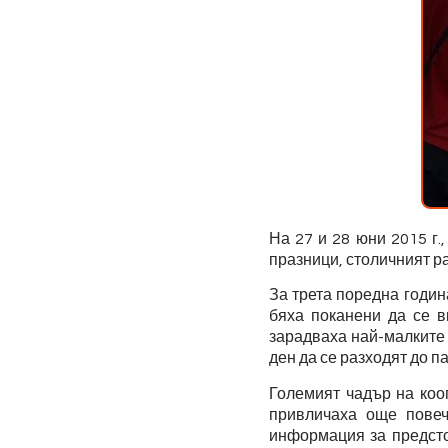
На 27 и 28 юни 2015 г.
празници, столичният р
За трета поредна годи
бяха поканени да се в
зарадваха най-малките 
ден да се разходят до п
Големият чадър на коо
привличаха още повеч
информация за предсто