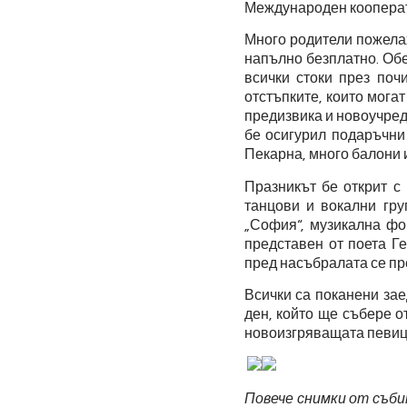
Международен кооперат
Много родители пожелах
напълно безплатно. Обе
всички стоки през поч
отстъпките, които мога
предизвика и новоучре
бе осигурил подаръчни
Пекарна, много балони и
Празникът бе открит с
танцови и вокални гр
„София“, музикална фо
представен от поета Г
пред насъбралата се пр
Всички са поканени за
ден, който ще събере о
новоизгряващата певиц
Повече снимки от съб