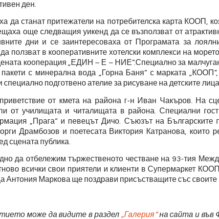
ивен ден.
а да станат притежатели на потребителска карта КООП, к
щаха още следващия уикенд да се възползват от атрактив
ивните дни и се заинтересоваха от Програмата за лоялн
т да ползват в кооперативните хотелски комплекси на морето
дената кооперация „ЕДИН – Е – НИЕ“.Специално за малчуг
 пакети с минерална вода „Горна Баня“ с марката „КООП“,
 специално подготвено ателие за рисуване на детските лица
 приветствие от кмета на района г-н Иван Чакъров. На сц
упи от училищата и читалищата в района. Специални гос
рмация „Прага“ и певецът Дичо. Съюзът на Българските 
еорги Драмбозов и поетесата Виктория Катранова, които р
ед сцената публика.
едно да отбележим тържественото честване на 93-тия Меж
тново всички свои приятели и клиенти в Супермаркет КООП н
а Антония Маркова ще поздрави присъстващите със своите 
итието може да видите в раздел
„Галерия“
на сайта
и във