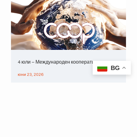
4 юли – Международен кооперативен ден
BG
юни 23, 2026
КОНТАКТИ
София 1000, ул. "Г. С.
Раковски" 99
Информация: 02-926
67 60
Copyright © 2026 – ЦКС
info@cks.bg
Деловодство: 02-926