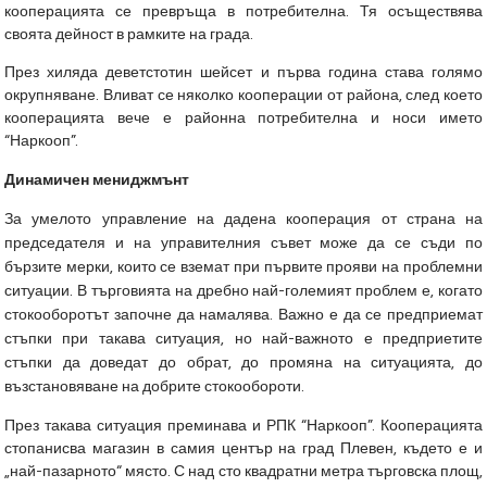
кооперацията се превръща в потребителна. Тя осъществява
своята дейност в рамките на града.
През хиляда деветстотин шейсет и първа година става голямо
окрупняване. Вливат се няколко кооперации от района, след което
кооперацията вече е районна потребителна и носи името
“Наркооп”.
Динамичен мениджмънт
За умелото управление на дадена кооперация от страна на
председателя и на управителния съвет може да се съди по
бързите мерки, които се вземат при първите прояви на проблемни
ситуации. В търговията на дребно най-големият проблем е, когато
стокооборотът започне да намалява. Важно е да се предприемат
стъпки при такава ситуация, но най-важното е предприетите
стъпки да доведат до обрат, до промяна на ситуацията, до
възстановяване на добрите стокообороти.
През такава ситуация преминава и РПК “Наркооп”. Кооперацията
стопанисва магазин в самия център на град Плевен, където е и
„най-пазарното“ място. С над сто квадратни метра търговска площ,