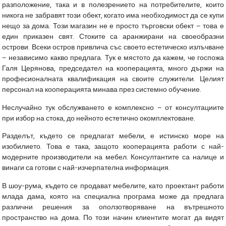
разположение, така и в полезрението на потребителите, които
никога не забравят този обект, когато има необходимост да се купи
нещо за дома. Този магазин не е просто търговски обект – това е
един приказен свят. Стоките са аранжирани на своеобразни
острови. Всеки остров привлича със своето естетическо излъчване
– независимо какво предлага. Тук е мястото да кажем, че госпожа
Галя Церянова, председател на кооперацията, много държи на
професионалната квалификация на своите служители. Целият
персонал на кооперацията минава през системно обучение.
Неслучайно тук обслужването е комплексно – от консултациите
при избор на стока, до нейното естетично окомплектоване.
Разделът, където се предлагат мебели, е истинско море на
изобилието. Това е така, защото кооперацията работи с най-
модерните производители на мебел. Консултантите са налице и
винаги са готови с най-изчерпателна информация.
В шоу-рума, където се продават мебелите, като проектант работи
млада дама, която на специална програма може да предлага
различни решения за оползотворяване на вътрешното
пространство на дома. По този начин клиентите могат да видят