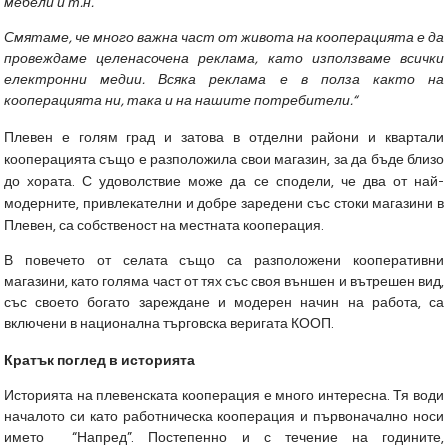
мебели и т.н.
Смятаме, че много важна част от живота на кооперацията е да
провеждаме целенасочена реклама, като използваме всички
електронни медии. Всяка реклама е в полза както на
кооперацията ни, така и на нашите потребители.“
Плевен е голям град и затова в отделни райони и квартали
кооперацията също е разположила свои магазин, за да бъде близо
до хората. С удоволствие може да се сподели, че два от най-
модерните, привлекателни и добре заредени със стоки магазини в
Плевен, са собственост на местната кооперация.
В повечето от селата също са разположени кооперативни
магазини, като голяма част от тях със своя външен и вътрешен вид,
със своето богато зареждане и модерен начин на работа, са
включени в национална търговска веригата КООП.
Кратък поглед в историята
Историята на плевенската кооперация е много интересна. Тя води
началото си като работническа кооперация и първоначално носи
името “Напред”. Постепенно и с течение на годините,