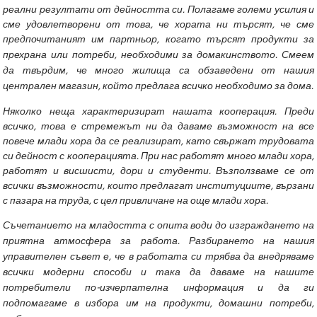
реални резултати от дейността си. Полагаме големи усилия и
сме удовлетворени от това, че хората ни търсят, че сме
предпочитаният им партньор, когато търсят продукти за
прехрана или потреби, необходими за домакинството.
Смеем
да твърдим, че много жилища са обзаведени от нашия
централен магазин, който предлага всичко необходимо за дома.
Няколко неща характеризират нашата кооперация. Преди
всичко, това е стремежът ни да даваме възможност на все
повече млади хора да се реализират, като свържат трудовата
си дейност с кооперацията. При нас работят много млади хора,
работят и висшисти, дори и студенти. Възползваме се от
всички възможности, които предлагат институциите, вързани
с пазара на труда, с цел привличане на още млади хора.
Съчетанието на младостта с опита води до изграждането на
приятна атмосфера за работа.
Разбирането на нашия
управителен съвет е, че в работата си трябва да внедряваме
всички модерни способи и така да даваме на нашите
потребители по-изчерпателна информация и да ги
подпомагаме в избора им на продукти, домашни потреби,