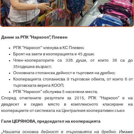
Данни за РПК “Наркооп”, Плевен
РПК “Наркооп” членува в КС Плевен;
Броят на заети в кооперацията е 45 души;
Член-кооператорите са 338 души, от които 36 са до
35годишна възраст;
Основната стопанска дейност е търговия на дребно;
Кооперацията стопанисва 9 търговски обекта, от които 6 от
търговската верига КООП;
РПК “Наркооп” обслужва 5 населени места;
Според отчетените резултати за 2015, РПК “Наркооп” е на
двадесет и седмо място в комплексното класиране на
кооперациите от системата на Централния кооперативен съюз
Галя ЦЕРЯНОВА, председател на кооперацията
„Нашата основна дейност е търговията на дребно. Имаме