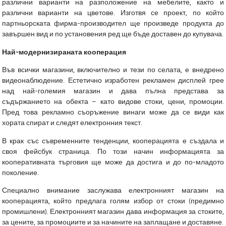
различни варианти на разположение на мебелите, както и
различни варианти на цветове. Изготвя се проект, по който
партньорската фирма-производител ще произведе продукта до
завършен вид и по установения ред ще бъде доставен до купувача.
Най-модернизираната кооперация
Във всички магазини, включително и тези по селата, е внедрено
видеонаблюдение. Естетично изработен рекламен дисплей грее
над най-големия магазин и дава пълна представа за
съдържанието на обекта – като видове стоки, цени, промоции.
Пред това рекламно съоръжение винаги може да се види как
хората спират и следят електронния текст.
В крак със съвременните тенденции, кооперацията е създала и
своя фейсбук страница. По този начин информацията за
кооперативната търговия ще може да достига и до по-младото
поколение.
Специално внимание заслужава електронният магазин на
кооперацията, който предлага голям избор от стоки (предимно
промишлени). Електронният магазин дава информация за стоките,
за цените, за промоциите и за начините на заплащане и доставяне.