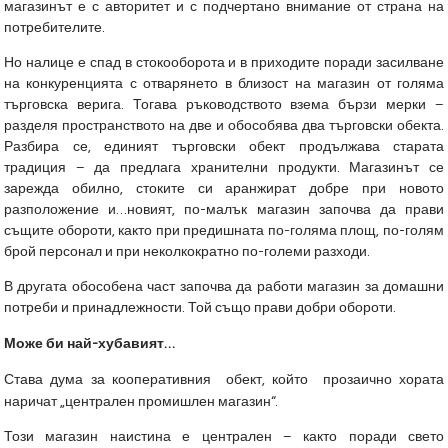
магазинът е с авторитет и с подчертано внимание от страна на
потребителите.
Но налице е спад в стокооборота и в приходите поради засилване
на конкуренцията с отварянето в близост на магазин от голяма
търговска верига. Тогава ръководството взема бързи мерки –
разделя пространството на две и обособява два търговски обекта.
Разбира се, единият търговски обект продължава старата
традиция – да предлага хранителни продукти. Магазинът се
зарежда обилно, стоките си аранжират добре при новото
разположение и…новият, по-малък магазин започва да прави
същите обороти, както при предишната по-голяма площ, по-голям
брой персонал и при неколкократно по-големи разходи.
В другата обособена част започва да работи магазин за домашни
потреби и принадлежности. Той също прави добри обороти.
Може би най-хубавият…
Става дума за кооперативния обект, който прозаично хората
наричат „централен промишлен магазин“.
Този магазин наистина е централен – както поради свето