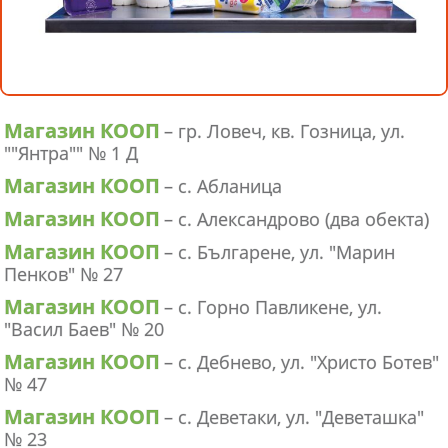
Магазин КООП
– гр. Ловеч, кв. Гозница, ул.
""Янтра"" № 1 Д
Магазин КООП
– с. Абланица
Магазин КООП
– с. Александрово (два обекта)
Магазин КООП
– с. Българене, ул. "Марин
Пенков" № 27
Магазин КООП
– с. Горно Павликене, ул.
"Васил Баев" № 20
Магазин КООП
– с. Дебнево, ул. "Христо Ботев"
№ 47
Магазин КООП
– с. Деветаки, ул. "Деветашка"
№ 23