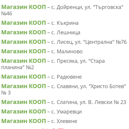
Магазин КООП
– с. Дойренци, ул. "Търговска"
№46
Магазин КООП
– с. Къкрина
Магазин КООП
– с. Лешница
Магазин КООП
– с. Лисец, ул. "Централна" №76
Магазин КООП
– с. Малиново
Магазин КООП
– с. Пресяка, ул. "Стара
планина" №2
Магазин КООП
– с. Радювене
Магазин КООП
– с. Славяни, ул. "Христо Ботев"
№ 3
Магазин КООП
– с. Слатина, ул. В. Левски № 23
Магазин КООП
– с. Умаревци
Магазин КООП
– с. Хлевене