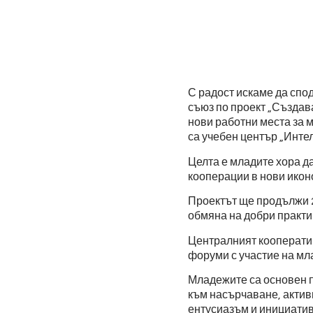
С радост искаме да спо
съюз по проект „Създав
нови работни места за 
са учебен център „Инт
Целта е младите хора д
кооперации в нови икон
Проектът ще продължи 2
обмяна на добри практи
Централният кооператив
форуми с участие на мла
Младежите са основен п
към насърчаване, актив
ентусиазъм и инициатив