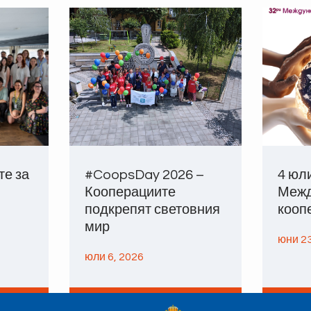
те за
#CoopsDay 2026 –
4 юл
Кооперациите
Межд
подкрепят световния
кооп
мир
юни 23
юли 6, 2026