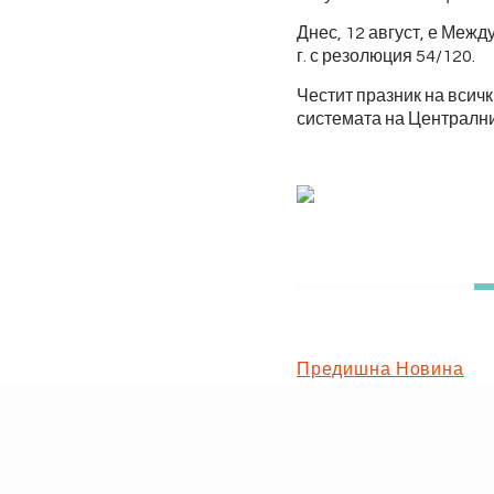
Днес, 12 август, е Меж
г. с резолюция 54/120.
Честит празник на всич
системата на Централни
Предишна Новина