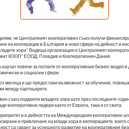
делим, че Централният кооперативен съюз получи финансир
ане на кооперации в България в нови сфери на дейност и ин
младите хора“. Водеща организация е Централният кооперат
елект КООП“ ЕООД, Пловдив и Кооператионен Дания.
а научат повече за ползите от кооперативния бизнес модел и
омически и социални сфери.
4 месеца и ще предостави възможност за обучение, повиша
ки между партньорите.
ен съюз подкрепя младите хора като през последните годи
ди кооперативни лидери както от Европа, така и от света.
риоритет и в дейността на Международния кооперативен али
изиране и привличане на млади хора в кооперациите, които 
ност са гарант за успешното развитие на кооперативния биз