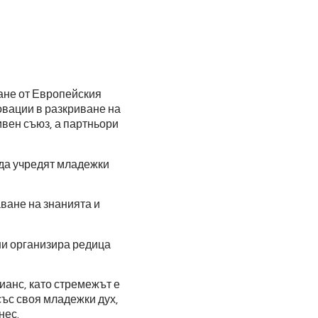
ане от Европейския
овации в разкриване на
ивен съюз, а партньори
 да учредят младежки
ване на знанията и
ни организира редица
анс, като стремежът е
със своя младежки дух,
нес.