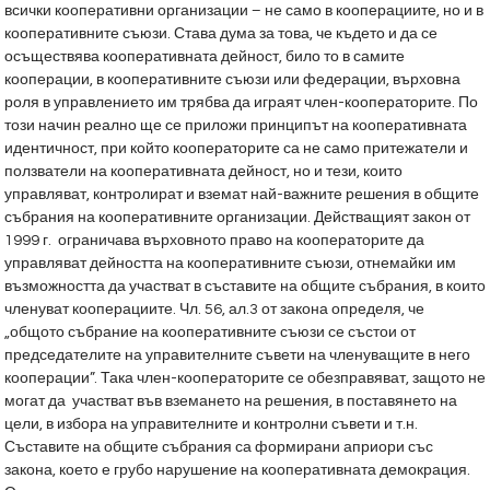
всички кооперативни организации – не само в кооперациите, но и в
кооперативните съюзи. Става дума за това, че където и да се
осъществява кооперативната дейност, било то в самите
кооперации, в кооперативните съюзи или федерации, върховна
роля в управлението им трябва да играят член-кооператорите. По
този начин реално ще се приложи принципът на кооперативната
идентичност, при който кооператорите са не само притежатели и
ползватели на кооперативната дейност, но и тези, които
управляват, контролират и вземат най-важните решения в общите
събрания на кооперативните организации. Действащият закон от
1999 г. ограничава върховното право на кооператорите да
управляват дейността на кооперативните съюзи, отнемайки им
възможността да участват в съставите на общите събрания, в които
членуват кооперациите. Чл. 56, ал.3 от закона определя, че
„общото събрание на кооперативните съюзи се състои от
председателите на управителните съвети на членуващите в него
кооперации”. Така член-кооператорите се обезправяват, защото не
могат да участват във вземането на решения, в поставянето на
цели, в избора на управителните и контролни съвети и т.н.
Съставите на общите събрания са формирани априори със
закона, което е грубо нарушение на кооперативната демокрация.