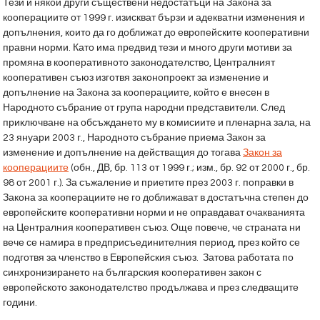
Тези и някои други съществени недостатъци на Закона за
кооперациите от 1999 г. изискват бързи и адекватни изменения и
допълнения, които да го доближат до европейските кооперативни
правни норми. Като има предвид тези и много други мотиви за
промяна в кооперативното законодателство, Централният
кооперативен съюз изготвя законопроект за изменение и
допълнение на Закона за кооперациите, който е внесен в
Народното събрание от група народни представители. След
приключване на обсъждането му в комисиите и пленарна зала, на
23 януари 2003 г., Народното събрание приема Закон за
изменение и допълнение на действащия до тогава
Закон за
кооперациите
(обн., ДВ, бр. 113 от 1999 г.; изм., бр. 92 от 2000 г., бр.
98 от 2001 г.). За съжаление и приетите през 2003 г. поправки в
Закона за кооперациите не го доближават в достатъчна степен до
европейските кооперативни норми и не оправдават очакванията
на Централния кооперативен съюз. Още повече, че страната ни
вече се намира в предприсъединителния период, през който се
подготвя за членство в Европейския съюз. Затова работата по
синхронизирането на българския кооперативен закон с
европейското законодателство продължава и през следващите
години.