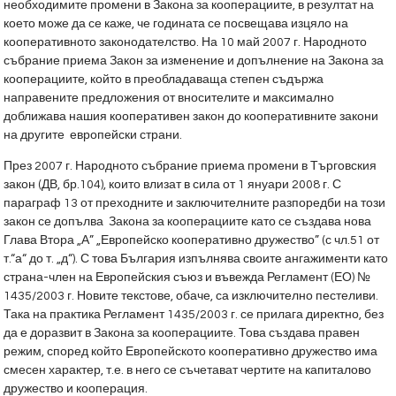
необходимите промени в Закона за кооперациите, в резултат на
което може да се каже, че годината се посвещава изцяло на
кооперативното законодателство. На 10 май 2007 г. Народното
събрание приема Закон за изменение и допълнение на Закона за
кооперациите, който в преобладаваща степен съдържа
направените предложения от вносителите и максимално
доближава нашия кооперативен закон до кооперативните закони
на другите европейски страни.
През 2007 г. Народното събрание приема промени в Търговския
закон (ДВ, бр.104), които влизат в сила от 1 януари 2008 г. С
параграф 13 от преходните и заключителните разпоредби на този
закон се допълва Закона за кооперациите като се създава нова
Глава Втора „А” „Европейско кооперативно дружество” (с чл.51 от
т.“а“ до т. „д“). С това България изпълнява своите ангажименти като
страна-член на Европейския съюз и въвежда Регламент (ЕО) №
1435/2003 г. Новите текстове, обаче, са изключително пестеливи.
Така на практика Регламент 1435/2003 г. се прилага директно, без
да е доразвит в Закона за кооперациите. Това създава правен
режим, според който Европейското кооперативно дружество има
смесен характер, т.е. в него се съчетават чертите на капиталово
дружество и кооперация.