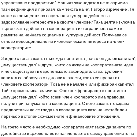
управлявано предприятие”. Нашият законодател не възприема
тази дефиниция и прибавя към текста на чл.1 второ изречение „Тя
може да осъществява социална и културна дейност за
задоволяване интересите на своите членове." Така целта изключва
търговската дейност на кооперацията и е ограничена само в
рамките на нейната социална и културна дейност. Получава се
отново недооценяване на икономическите интереси на член-
кооператорите.
Заедно с това законът въвежда понятията „начален дялов капитал”,
„имуществен дял” и други, които са чужди на кооперативната идея
и не съществуват в европейското законодателство. Дяловият
капитал се образува от дяловите вноски, които се правят от
членовете кооператори. Това не е начален или фиксиран капитал.
Той е променлива величина. Още по-фрапиращо е понятието
„имуществен дял”, който всеки член-кооператор има право да
получи при напускане на кооперацията. С него законът създава
предпоставки да се гледа на кооперацията като на нестабилен
партньор в стопанско-сметните и финансовите отношения.
На трето място е необходимо кооперативният закон да зачете по
достойнство върховенството на членовете в самоуправлението на