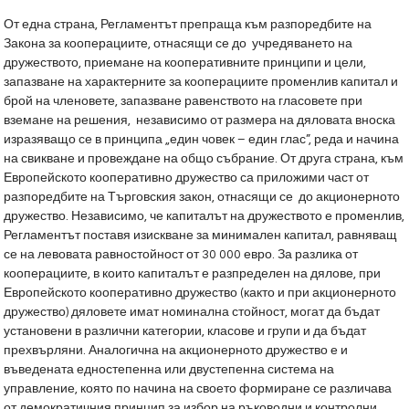
От една страна, Регламентът препраща към разпоредбите на
Закона за кооперациите, отнасящи се до учредяването на
дружеството, приемане на кооперативните принципи и цели,
запазване на характерните за кооперациите променлив капитал и
брой на членовете, запазване равенството на гласовете при
вземане на решения, независимо от размера на дяловата вноска
изразяващо се в принципа „един човек – един глас”, реда и начина
на свикване и провеждане на общо събрание. От друга страна, към
Европейското кооперативно дружество са приложими част от
разпоредбите на Търговския закон, отнасящи се до акционерното
дружество. Независимо, че капиталът на дружеството е променлив,
Регламентът поставя изискване за минимален капитал, равняващ
се на левовата равностойност от 30 000 евро. За разлика от
кооперациите, в които капиталът е разпределен на дялове, при
Европейското кооперативно дружество (както и при акционерното
дружество) дяловете имат номинална стойност, могат да бъдат
установени в различни категории, класове и групи и да бъдат
прехвърляни. Аналогична на акционерното дружество е и
въведената едностепенна или двустепенна система на
управление, която по начина на своето формиране се различава
от демократичния принцип за избор на ръководни и контролни