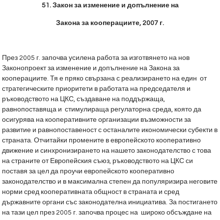
51.
Закон за изменение и допълнение на
Закона за кооперациите, 2007 г.
През 2005 г. започва усилена работа за изготвянето на нов
Законопроект за изменение и допълнение на Закона за
кооперациите. Тя е пряко свързана с реализирането на един от
стратегическите приоритети в работата на председателя и
ръководството на ЦКС, създаване на поддържаща,
равнопоставяща и стимулираща регулаторна среда, която да
осигурява на кооперативните организации възможности за
развитие и равнопоставеност с останалите икономически субекти в
страната. Отчитайки промените в европейското кооперативно
движение и синхронизирането на нашето законодателство с това
на страните от Европейския съюз, ръководството на ЦКС си
поставя за цел да проучи европейското кооперативно
законодателство и в максимална степен да популяризира неговите
норми сред кооперативната общност в страната и сред
държавните органи със законодателна инициатива. За постигането
на тази цел през 2005 г. започва процес на широко обсъждане на