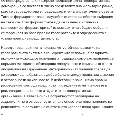
От непосредствена или широко представителна, кооперативната
демокрация се поставя в тясно представителна и елитарна рамка,
като се съсредоточава в председателите на управителните съвети.
Така се формират по закон служебни състави на общите събрания
на съюзите. Този формат трябва да се замени с истинския
кооперативен формат, при който съставите на общите събрания
се формират на база броя на кооператорите и определената с
устава норма на представителство.
Наред с това практиката показва, че устойчиво развитие на
кооперативната система в конкурентните условия на пазарната
икономика може да се осигурява и поддържа само ако правилно се
нормира материята, обхващаща членуването и свързаната с него
дисциплина на сдружаване. Интеграционният принцип трябва да
се реализира на базата на добър баланс между права, задължения
и отговорности на членовете. В действащия закон няма правни
разрешения, които да предписват поведението на членовете в
реализацията на целите и задачите на кооперативните
организации. Явява се силна потребност от регулиране на
задълженията и отговорностите на членовете за неизпълнение на
решенията на органите на съответната кооперативна организация.