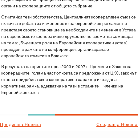
органи на кооперациите от общото събрание.
Отчитайки тези обстоятелства, Централният кооперативен съюз се
включва в дебата за изменението на европейския регламент и
представя своето становище за необходимите изменения в Устава
на европейското кооперативно дружество по време на семинара
на тема: „Бъдещата роля на Европейския кооперативен устав”,
проведен в рамките на конференция, организарана от
европейската комисия в Брюксел.
В резултата на приетите през 2003 и 2007 г. Промени в Закона за
кооперациите, голяма част от коита са предложени от ЦКС, законът
отново придобива своя кооперативен характер и създава
нормативна рамка, адекватна на тази в страните – членки на
Европейския съюз.
Предишна Новина
Следваща Новина