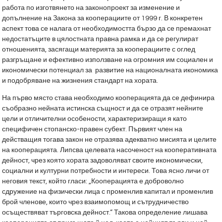
работа по изготвянето на законопроект за изменение и
допълнение на Закона за кооперациите от 1999 г. В конкретен
аспект това се налага от необходимостта бързо да се премахнат
недостатъците в цялостната правна рамка и да се регулират
отношенията, засягащи материята за кооперациите с оглед
разгръщане и ефективно използване на огромния им социален и
икономически потенциал за развитие на националната икономика
и подобряване на жизнения стандарт на хората.
На първо място става необходимо кооперацията да се дефинира
съобразно нейната истинска същност и да се отразят нейните
цели и отличителни особености, характеризиращи я като
специфичен стопанско-правен субект. Първият член на
действащия тогава закон не отразява адекватно мисията и целите
на кооперацията. Липсва целевата насоченост на кооперативната
дейност, чрез която хората задоволяват своите икономически,
социални и културни потребности и интереси. Това ясно личи от
неговия текст, който гласи: „Кооперацията е доброволно
сдружение на физически лица с променлив капитал и променлив
брой членове, които чрез взаимопомощ и сътрудничество
осъществяват търговска дейност.” Такова определение лишава