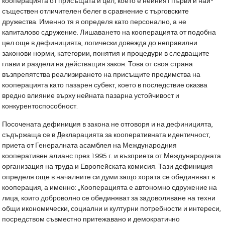
кооперацията от присъщата й цел, което е нейният първи и най-
съществен отличителен белег в сравнение с търговските
дружества. Именно тя я определя като персонално, а не
капиталово сдружение. Лишаването на кооперацията от подобна
цел още в дефиницията, логически довежда до неправилни
законови норми, категории, понятия и процедури в следващите
глави и раздели на действащия закон. Това от своя страна
възпрепятства реализирането на присъщите предимства на
кооперацията като пазарен субект, което в последствие оказва
вредно влияние върху нейната пазарна устойчивост и
конкурентоспособност.
Посочената дефиниция в закона не отговоря и на дефиницията,
съдържаща се в Декларацията за кооперативната идентичност,
приета от Генералната асамблея на Международния
кооперативен алианс през 1995 г. и възприета от Международната
организация на труда и Европейската комисия. Тази дефиниция
определя още в началните си думи защо хората се обединяват в
кооперация, а именно: „Кооперацията е автономно сдружение на
лица, които доброволно се обединяват за задоволяване на техни
общи икономически, социални и културни потребности и интереси,
посредством съвместно притежавано и демократично