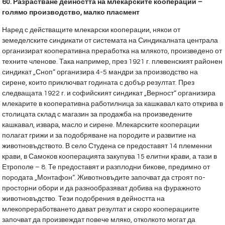
60.
Разрастване дейността на млекарските кооперации –
голямо производство, малко пласмент
Наред с действащите млекарски кооперации, някои от
земеделските синдикати от системата на Синдикалната централа
организират кооперативна преработка на млякото, произведено от
техните членове. Така например, през 1921 г. плевенският районен
синдикат „Сноп“ организира 4-5 мандри за производство на
сирене, които приключват годината с добър резултат. През
следващата 1922 г. и софийският синдикат „Верност“ организира
млекарите в кооперативна работилница за кашкавал като открива в
столицата склад с магазин за продажба на произведените
кашкавал, извара, масло и сирене. Млекарските кооперации
полагат грижи и за подобряване на породите и развитие на
животновъдството. В село Студена се предоставят 14 племенни
крави, в Самоков кооперацията закупува 15 елитни крави, а тази в
Етрополе – 8. Те предоставят и разплодни бикове, предимно от
породата „Монтафон“. Животновъдите започват да строят по-
просторни обори и да разнообразяват добива на фуражното
животновъдство. Тези подобрения в дейността на
млекопреработването дават резултат и скоро кооперациите
започват да произвеждат повече мляко, отколкото могат да