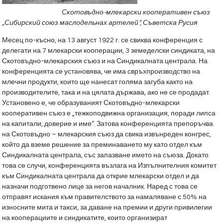
Скотовъдно-млекарски кооперативен съюз
„Сибирский союз маслодельнах артелей“,
Съветска Русия
Месец по-късно, на 13 август 1922 г. се свиква конференция с
делегати на 7 млекарски кооперации, 3 земеделски синдиката, на
Скотовъдно-млекарския съюз и на Синдикалната централа. На
конференцията се установява, че има свръхпроизводство на
млечни продукти, които ще нанесат голяма загуба както на
производителите, така и на цялата държава, ако не се продадат.
Установено е, че образуваният Скотовъдно-млекарски
кооперативен съюз е „тежкоподвижна организация, поради липса
на капитали, доверие и име“. Затова конференцията препоръчва
на Скотовъдно – млекарския съюз да свика извънреден конгрес,
който да вземе решение за преминаването му като отдел към
Синдикалната централа, със запазване името на съюза. Докато
това се случи, конференцията възлага на Изпълнителния комитет
към Синдикалната централа да открие млекарски отдел и да
назначи подготвено лице за негов началник. Наред с това се
отправят искания към правителството за намаляване с 50% на
износните мита и такси, за даване на премии и други привилегии
на кооперациите и синдикатите, които организират