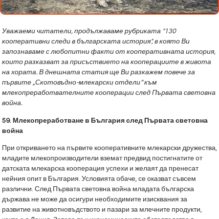
Уважаеми читатели, продължаваме рубриката "130
кооперативни следи в българската история", в която Ви
запознаваме с любопитни факти от кооперативната история,
които разказват за присъствието на кооперациите в живота
на хората. В днешната статия ще Ви разкажем повече за
първите
„Скотовъдно-млекарски отдели“
към
млекопреработвателните кооперации след Първата световна
война.
59
.
Млекопреработване в България след Първата световна
война
При откриването на първите кооперативните млекарски дружества,
младите млекопроизводители вземат предвид постигнатите от
датската млекарска кооперация успехи и желаят да пренесат
нейния опит в България. Условията обаче, се оказват съвсем
различни. След Първата световна война младата българска
държава не може да осигури необходимите изисквания за
развитие на животновъдството и пазари за млечните продукти,