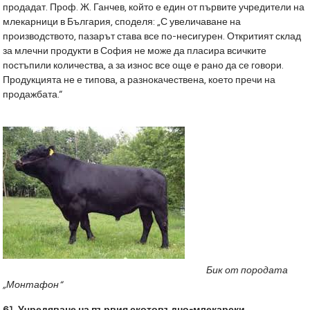
продадат. Проф. Ж. Ганчев, който е един от първите учредители на
млекарници в България, споделя: „С увеличаване на
производството, пазарът става все по-несигурен. Откритият склад
за млечни продукти в София не може да пласира всичките
постъпили количества, а за износ все още е рано да се говори.
Продукцията не е типова, а разнокачествена, което пречи на
продажбата.“
Бик от породата
„Монтафон“
61. Учредяване на първия скотовъдно-млекарски