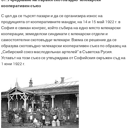
кооперативен съюз
С цел да се търсят пазари и да се организира износ на
продукцията от кооперативните мандри, на 14 и 15 май 1922 г. в
София е свикан конгрес, който събира на едно място млекарски
кооперации, земеделски синдикати с млекарски отдели и
самостоятелни скотовъдци-млекари. Взема се решение да се
образува скотовъдно-млекарски кооперативен съюз по образец на
„Сибирский союз маслодельнах артелей“ в Съветска Русия.
Уставът на този съюз се утвърждава от Софийския окръжен съд на
1 юни 1922 г.