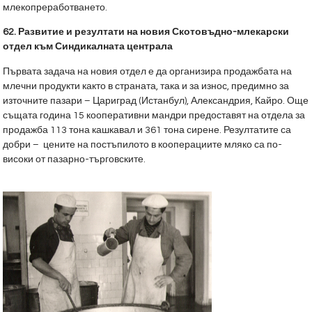
млекопреработването.
62. Развитие и резултати на новия Скотовъдно-млекарски
отдел към Синдикалната централа
Първата задача на новия отдел е да организира продажбата на
млечни продукти както в страната, така и за износ, предимно за
източните пазари – Цариград (Истанбул), Александрия, Кайро. Още
същата година 15 кооперативни мандри предоставят на отдела за
продажба 113 тона кашкавал и 361 тона сирене. Резултатите са
добри – цените на постъпилото в кооперациите мляко са по-
високи от пазарно-търговските.