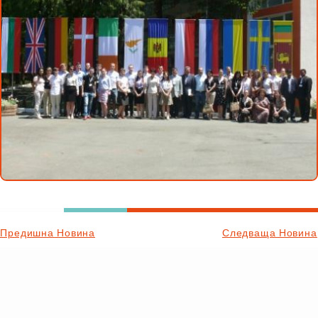
Предишна Новина
Следваща Новина