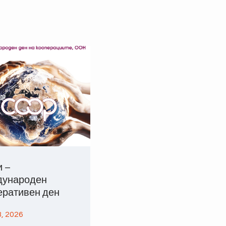
и –
ународен
еративен ден
, 2026