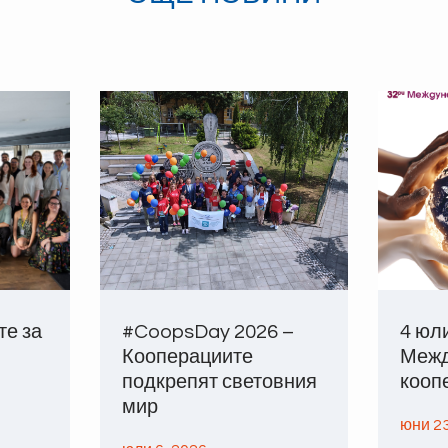
те за
#CoopsDay 2026 –
4 юл
Кооперациите
Межд
подкрепят световния
кооп
мир
юни 23