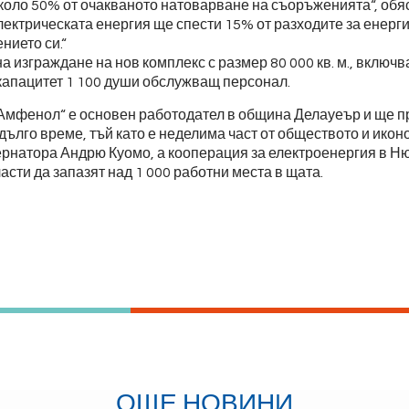
около 50% от очакваното натоварване на съоръженията“, обя
ектрическата енергия ще спести 15% от разходите за енерги
ието си.“
а изграждане на нов комплекс с размер 80 000 кв. м., вклю
 капацитет 1 100 души обслужващ персонал.
„Амфенол“ е основен работодател в община Делауеър и ще 
ълго време, тъй като е неделима част от обществото и иконо
натора Андрю Куомо, а кооперация за електроенергия в Ню
сти да запазят над 1 000 работни места в щата.
ОЩЕ НОВИНИ