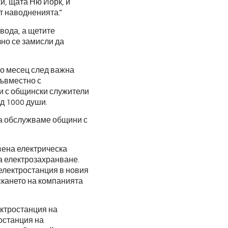
и, щата Ню Йорк, и
т наводненията.“
вода, а щетите
но се замисли да
о месец след важна
съвместно с
 и с общински служители
д 1000 души.
да обслужваме общини с
вена електрическа
а електрозахранване.
електростанция в новия
скането на компанията
ектростанция на
останция на