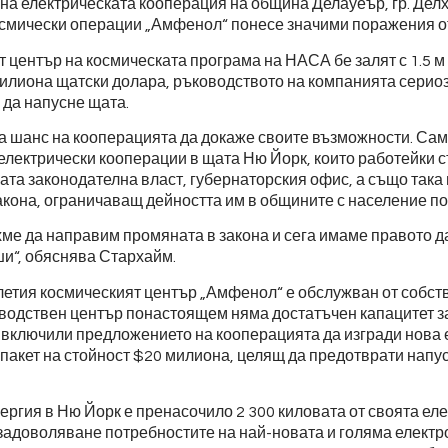
на електрическата кооперация на община Делауеър, гр. Делх
осмически операции „Амфенол“ понесе значими поражения о
 център на космическата програма на НАСА бе залят с 1.5 м 
милиона щатски долара, ръководството на компанията сериоз
 да напусне щата.
 шанс на кооперацията да докаже своите възможности. Сам
 електрически кооперации в щата Ню Йорк, които работейки 
ата законодателна власт, губернаторския офис, а също така
акона, ограничаващ дейността им в общините с население по
хме да направим промяната в закона и сега имаме правото 
ши“, обяснява Стархайм.
летия космическият център „Амфенол“ е обслужван от собст
водствен център понастоящем няма достатъчен капацитет з
включили предложението на кооперацията да изгради нова 
акет на стойност $20 милиона, целящ да предотврати напу
ергия в Ню Йорк е пренасочило 2 300 киловата от своята ел
задоволяване потребностите на най-новата и голяма електр