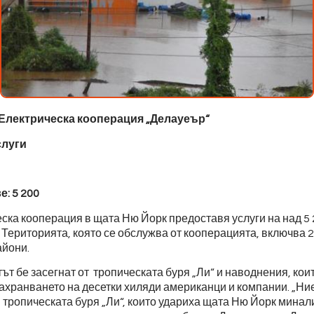
 Електрическа кооперация „Делауеър“
слуги
: 5 200
ска кооперация в щата Ню Йорк предоставя услуги на над 5
 Територията, която се обслужва от кооперацията, включва 2
айони.
ът бе засегнат от тропическата буря „Ли“ и наводнения, кои
ахранването на десетки хиляди американци и компании. „Ние
 тропическата буря „Ли“, които удариха щата Ню Йорк минали