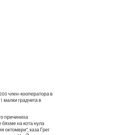
 200 член-кооператора в
1 малки градчета в
то причиниха
 бяхме на кота нула
я октомври“, каза Грег