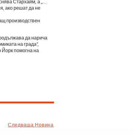
снява Стархайм, а „…
я, ако решат да не
чващ производствен
продължава да нарича
миката на града“,
 Йорк помогна на
Следваща Новина