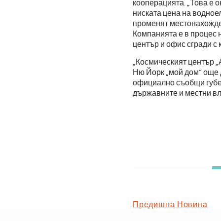
кооперацията. „Това е 
ниската цена на водноел
променят местонахожден
Компанията е в процес н
център и офис сгради с
„Космическият център 
Ню Йорк „мой дом“ още д
официално съобщи губер
държавните и местни вла
Предишна Новина