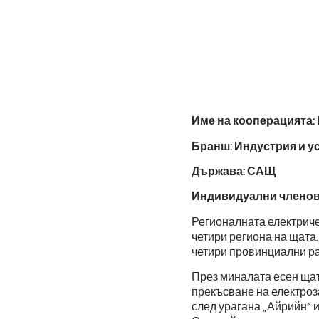
Име на кооперацията:
Бранш: Индустрия и у
Държава: САЩ
Индивидуални членове
Регионалната електриче
четири региона на щата.
четири провинциални р
През миналата есен щат
прекъсване на електроз
след урагана „Айрийн“ и