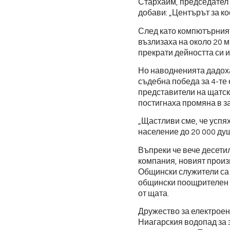
Стархайм, председател 
добави: „Центърът за к
След като компютърният
възлизаха на около 20 
прекрати дейността си и
Но наводненията дадоха
съдебна победа за 4-те
представители на щатск
постигнаха промяна в з
„Щастливи сме, че успя
население до 20 000 ду
Въпреки че вече десети
компания, новият произ
Общински служители са 
общински поощрителен п
от щата.
Дружество за електроен
Ниагарския водопад за 